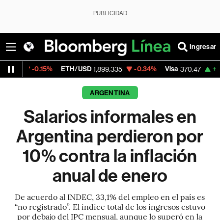
PUBLICIDAD
Ingresar
.15%
ETH/USD
-0.34%
Visa
+0.52%
Merc
1,899.335
370.47
ARGENTINA
Salarios informales en
Argentina perdieron por
10% contra la inflación
anual de enero
De acuerdo al INDEC, 33,1% del empleo en el país es
“no registrado”. El índice total de los ingresos estuvo
por debajo del IPC mensual, aunque lo superó en la