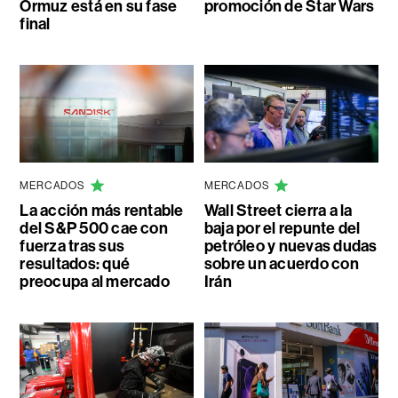
Ormuz está en su fase
promoción de Star Wars
final
MERCADOS
MERCADOS
La acción más rentable
Wall Street cierra a la
del S&P 500 cae con
baja por el repunte del
fuerza tras sus
petróleo y nuevas dudas
resultados: qué
sobre un acuerdo con
preocupa al mercado
Irán