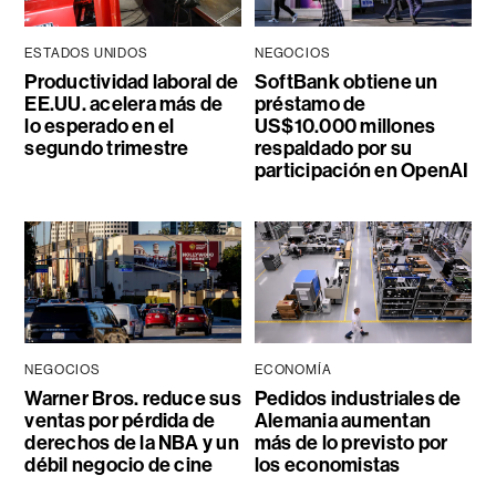
ESTADOS UNIDOS
NEGOCIOS
Productividad laboral de
SoftBank obtiene un
EE.UU. acelera más de
préstamo de
lo esperado en el
US$10.000 millones
segundo trimestre
respaldado por su
participación en OpenAI
NEGOCIOS
ECONOMÍA
Warner Bros. reduce sus
Pedidos industriales de
ventas por pérdida de
Alemania aumentan
derechos de la NBA y un
más de lo previsto por
débil negocio de cine
los economistas