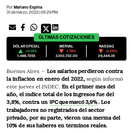
Por
Mariano Espina
31 de marzo, 2022 | 06:29 PM
ÚLTIMAS
COTIZACIONES
DÓLAR OFICIAL
MERVAL
NASDAQ
+0.16%
-1.76%
-0.06%
1,498.7255
3,100,732.00
26,348.35
Buenos Aires —
Los salarios perdieron contra
la inflación en enero del 2022,
según informó
este jueves el INDEC.
En el primer mes del
año, el índice total de los ingresos fue del
3,8%, contra un
. Los
IPC que marcó 3,9%
trabajadores no registrados del sector
privado, por su parte, vieron una merma del
10% de sus haberes en términos reales.