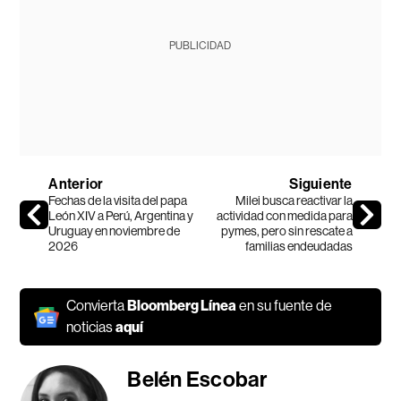
PUBLICIDAD
Anterior
Siguiente
Fechas de la visita del papa
Milei busca reactivar la
León XIV a Perú, Argentina y
actividad con medida para
Uruguay en noviembre de
pymes, pero sin rescate a
2026
familias endeudadas
Convierta
Bloomberg Línea
en su fuente de
noticias
aquí
Belén Escobar