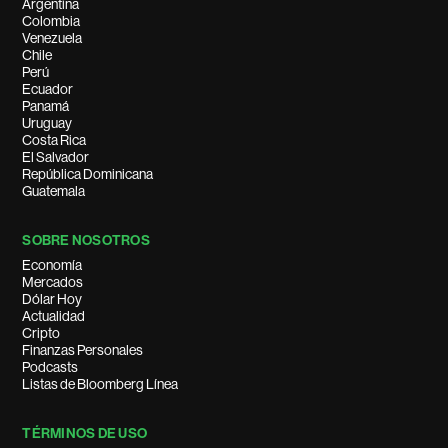
Argentina
Colombia
Venezuela
Chile
Perú
Ecuador
Panamá
Uruguay
Costa Rica
El Salvador
República Dominicana
Guatemala
SOBRE NOSOTROS
Economía
Mercados
Dólar Hoy
Actualidad
Cripto
Finanzas Personales
Podcasts
Listas de Bloomberg Línea
TÉRMINOS DE USO