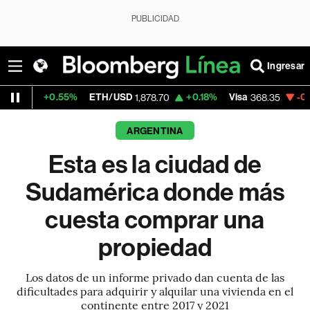
PUBLICIDAD
Ingresar
55%
ETH/USD
+0.18%
Visa
-0.34%
Mercad
1,878.70
368.35
ARGENTINA
Esta es la ciudad de
Sudamérica donde más
cuesta comprar una
propiedad
Los datos de un informe privado dan cuenta de las
dificultades para adquirir y alquilar una vivienda en el
continente entre 2017 y 2021