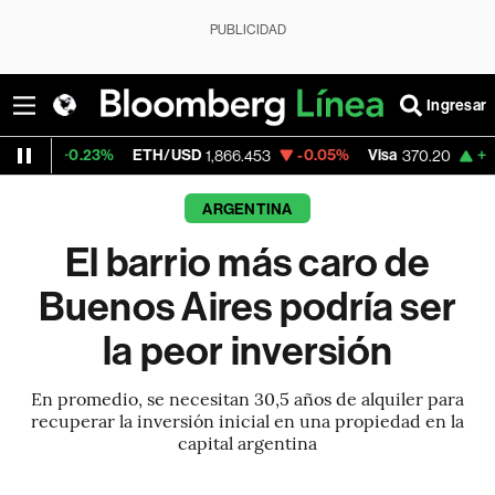
PUBLICIDAD
Ingresar
23%
ETH/USD
-0.05%
Visa
+1.24%
Merca
1,866.453
370.20
ARGENTINA
El barrio más caro de
Buenos Aires podría ser
la peor inversión
En promedio, se necesitan 30,5 años de alquiler para
recuperar la inversión inicial en una propiedad en la
capital argentina