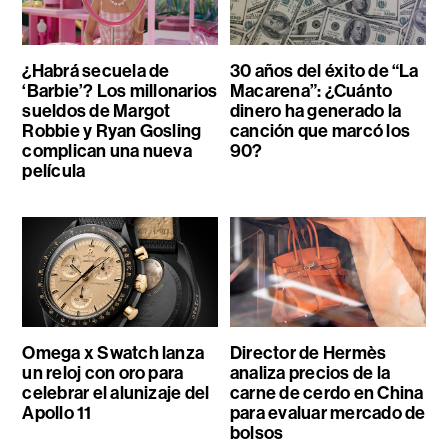
¿Habrá secuela de
30 años del éxito de “La
‘Barbie’? Los millonarios
Macarena”: ¿Cuánto
sueldos de Margot
dinero ha generado la
Robbie y Ryan Gosling
canción que marcó los
complican una nueva
90?
película
Omega x Swatch lanza
Director de Hermès
un reloj con oro para
analiza precios de la
celebrar el alunizaje del
carne de cerdo en China
Apollo 11
para evaluar mercado de
bolsos