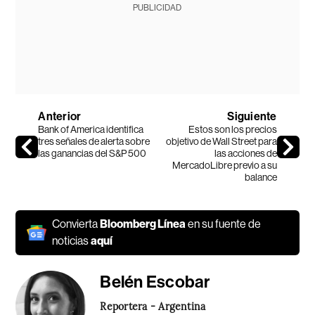
PUBLICIDAD
Anterior
Siguiente
Bank of America identifica
Estos son los precios
tres señales de alerta sobre
objetivo de Wall Street para
las ganancias del S&P 500
las acciones de
MercadoLibre previo a su
balance
Convierta
Bloomberg Línea
en su fuente de
noticias
aquí
Belén Escobar
Reportera - Argentina