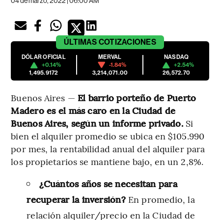
04 de marzo, 2022 | 06:00 AM
ÚLTIMAS
COTIZACIONES
DÓLAR OFICIAL
MERVAL
NASDAQ
+0.14%
-1.84%
+2.54%
1,495.9172
3,214,071.00
26,572.70
Buenos Aires —
El barrio porteño de Puerto
Madero es el más caro en la Ciudad de
Buenos Aires, según un informe privado.
Si
bien el alquiler promedio se ubica en $105.990
por mes, la rentabilidad anual del alquiler para
los propietarios se mantiene bajo, en un 2,8%.
¿Cuántos años se necesitan para
recuperar la inversión?
En promedio, la
relación alquiler/precio en la Ciudad de