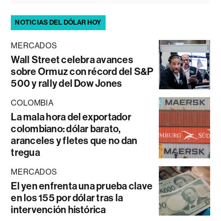
NOTICIAS DEL DÓLAR HOY
MERCADOS
Wall Street celebra avances
sobre Ormuz con récord del S&P
500 y rally del Dow Jones
COLOMBIA
La mala hora del exportador
colombiano: dólar barato,
aranceles y fletes que no dan
tregua
MERCADOS
El yen enfrenta una prueba clave
en los 155 por dólar tras la
intervención histórica