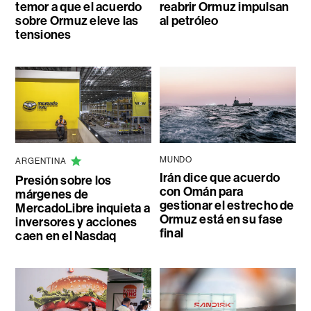
temor a que el acuerdo
reabrir Ormuz impulsan
sobre Ormuz eleve las
al petróleo
tensiones
MUNDO
ARGENTINA
Irán dice que acuerdo
Presión sobre los
con Omán para
márgenes de
gestionar el estrecho de
MercadoLibre inquieta a
Ormuz está en su fase
inversores y acciones
final
caen en el Nasdaq