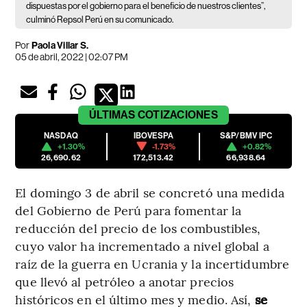
dispuestas por el gobierno para el beneficio de nuestros clientes”,
culminó Repsol Perú en su comunicado.
Por
Paola Villar S.
05 de abril, 2022 | 02:07 PM
ÚLTIMAS
COTIZACIONES
NASDAQ
IBOVESPA
S&P/BMV IPC
+1.30%
-1.73%
+0.82%
26,690.62
172,513.42
66,938.64
El domingo 3 de abril se concretó una medida
del Gobierno de Perú para fomentar la
reducción del precio de los combustibles,
cuyo valor ha incrementado a nivel global a
raíz de la guerra en Ucrania y la incertidumbre
que llevó al petróleo a anotar precios
históricos en el último mes y medio. Así,
se