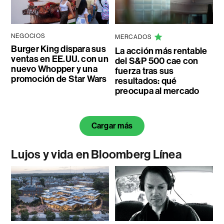
NEGOCIOS
MERCADOS
Burger King dispara sus
La acción más rentable
ventas en EE.UU. con un
del S&P 500 cae con
nuevo Whopper y una
fuerza tras sus
promoción de Star Wars
resultados: qué
preocupa al mercado
Cargar más
Lujos y vida en Bloomberg Línea