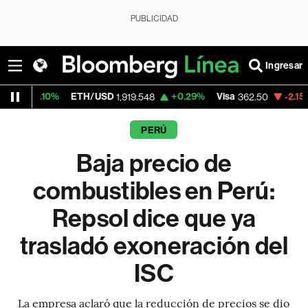
PUBLICIDAD
Ingresar
%
ETH/USD
+0.29%
Visa
-2.15%
MercadoL
1,919.548
362.50
PERÚ
Baja precio de
combustibles en Perú:
Repsol dice que ya
trasladó exoneración del
ISC
La empresa aclaró que la reducción de precios se dio