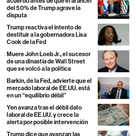
acuerdo antes de que el arancel
del 50% de Trump agrave la
disputa
Trump reactiva el intento de
destituir a la gobernadora Lisa
Cook de la Fed
Muere John Loeb Jr., el sucesor
de una dinastía de Wall Street
que se volcó a la política
Barkin, de la Fed, advierte que el
mercado laboral de EE.UU. está
en un “equilibrio débil”
Yen avanza tras el débil dato
laboral de EE.UU. y crece la
alerta por posible intervención
Trump dice que avanzan las