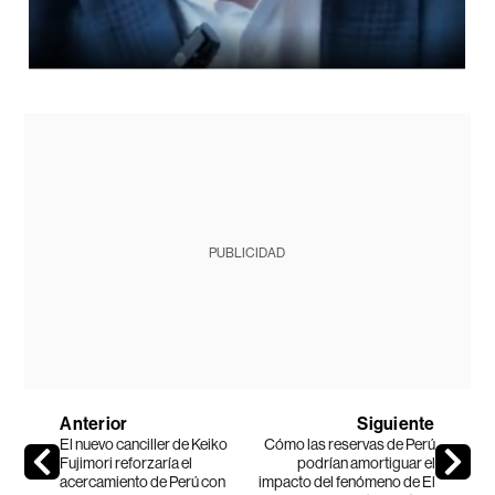
PUBLICIDAD
Anterior
Siguiente
El nuevo canciller de Keiko
Cómo las reservas de Perú
Fujimori reforzaría el
podrían amortiguar el
acercamiento de Perú con
impacto del fenómeno de El