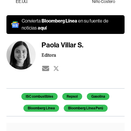
EE.UU.
Niño Costero
Convierta
Bloomberg Línea
en su fuente de
noticias
aquí
Paola Villar S.
Editora
Temas de este artículo
ISC combustibles
Repsol
Gasolina
Bloomberg Línea
Bloomberg Línea Perú