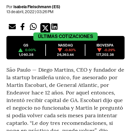
Por
Isabela Fleischmann (ES)
13 de abril, 2022 | 03:26 PM
ÚLTIMAS
COTIZACIONES
GS
NASDAQ
IBOVESPA
0.00%
-0.83%
-0.29%
1,060.38
26,363.44
177,202.38
São Paulo — Diego Martins, CEO y fundador de
la startup brasileña unico, fue asesorado por
Martín Escobari, de General Atlantic, por
Endeavor hace 12 años. Por aquel entonces,
intentó recibir capital de GA. Escobari dijo que
el negocio no funcionaba y Martín le preguntó
si podía volver cada seis meses para intentar
captarlo. “Le doy tres recomendaciones, si
pone en práctica dos, puede volver”, dijo