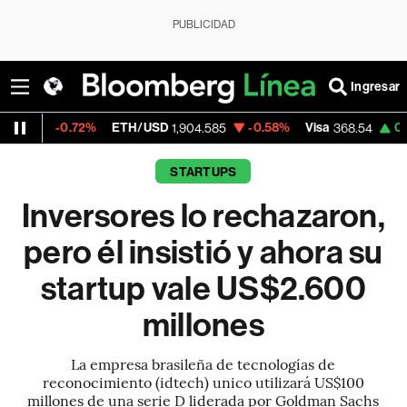
PUBLICIDAD
Ingresar
.72%
ETH/USD
-0.58%
Visa
0.00%
Merc
1,904.585
368.54
STARTUPS
Inversores lo rechazaron,
pero él insistió y ahora su
startup vale US$2.600
millones
La empresa brasileña de tecnologías de
reconocimiento (idtech) unico utilizará US$100
millones de una serie D liderada por Goldman Sachs