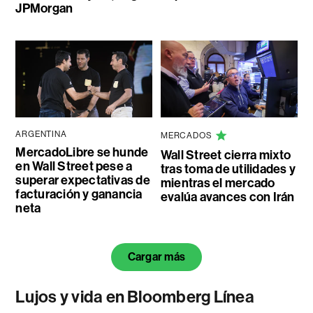
JPMorgan
ARGENTINA
MERCADOS
MercadoLibre se hunde
Wall Street cierra mixto
en Wall Street pese a
tras toma de utilidades y
superar expectativas de
mientras el mercado
facturación y ganancia
evalúa avances con Irán
neta
Cargar más
Lujos y vida en Bloomberg Línea