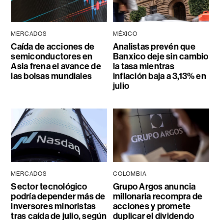
MERCADOS
MÉXICO
Caída de acciones de
Analistas prevén que
semiconductores en
Banxico deje sin cambio
Asia frena el avance de
la tasa mientras
las bolsas mundiales
inflación baja a 3,13% en
julio
MERCADOS
COLOMBIA
Sector tecnológico
Grupo Argos anuncia
podría depender más de
millonaria recompra de
inversores minoristas
acciones y promete
tras caída de julio, según
duplicar el dividendo