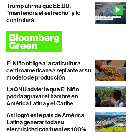
Trump afirma que EE.UU.
"mantendrá el estrecho" y lo
controlará
El Niño obliga a la caficultura
centroamericana a replantear su
modelo de producción
La ONU advierte que El Niño
podría agravar el hambre en
América Latina y el Caribe
Así logró este país de América
Latina generar toda su
electricidad con fuentes 100%