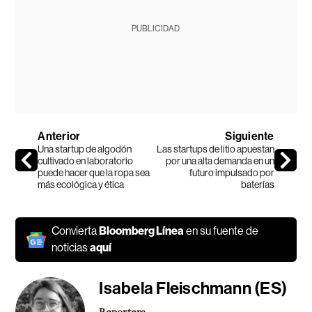
PUBLICIDAD
Anterior
Siguiente
Una startup de algodón
Las startups de litio apuestan
cultivado en laboratorio
por una alta demanda en un
puede hacer que la ropa sea
futuro impulsado por
más ecológica y ética
baterías
Convierta
Bloomberg Línea
en su fuente de
noticias
aquí
Isabela Fleischmann (ES)