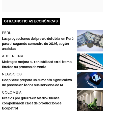
OTRAS NOTICIAS ECONÓMICAS
PERÚ
Las proyecciones del precio del dólar en Perú
para el segundo semestre de 2026, según
analistas
ARGENTINA
Metrogas mejora su rentabilidad en el tramo
final de su proceso de venta
NEGOCIOS
DeepSeek prepara un aumento significativo
de precios en todos sus servicios de IA
COLOMBIA
Precios por guerra en Medio Oriente
compensaron caída de producción de
Ecopetrol