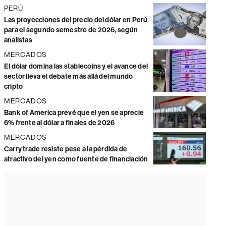
PERÚ
Las proyecciones del precio del dólar en Perú
para el segundo semestre de 2026, según
analistas
MERCADOS
El dólar domina las stablecoins y el avance del
sector lleva el debate más allá del mundo
cripto
MERCADOS
Bank of America prevé que el yen se aprecie
6% frente al dólar a finales de 2026
MERCADOS
Carry trade resiste pese a la pérdida de
atractivo del yen como fuente de financiación