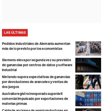
LAS ÚLTIMAS
Pedidos industriales de Alemania aumentan
más de lo previsto por los economistas
Siemens eleva por segunda vez su previsión
de ganancias por centros de datos y software
industrial
Nintendo supera expectativas de ganancias
por devoluciones de aranceles y ventas de
dos juegos
Australia registra inesperado superávit
comercial impulsado por exportaciones de
materias primas
Caída de acciones de semiconductores en