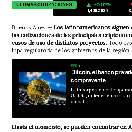
+0.02%
ÚLTIMAS
COTIZACIONES
1,496.2634
3
Buenos Aires —
Los latinoamericanos siguen 
las cotizaciones de las principales criptomo
casos de uso de distintos proyectos.
Todo esto
lupa regulatoria de los gobiernos de la región.
VER +
Bitcoin: el banco priva
compraventa
La incorporación de operato
Galicia, quienes encontraro
oficial
Hasta el momento, se pueden encontrar en Am