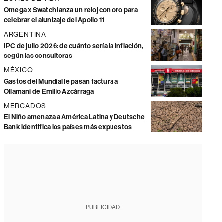
Omega x Swatch lanza un reloj con oro para
celebrar el alunizaje del Apollo 11
ARGENTINA
IPC de julio 2026: de cuánto sería la inflación,
según las consultoras
MÉXICO
Gastos del Mundial le pasan factura a
Ollamani de Emilio Azcárraga
MERCADOS
El Niño amenaza a América Latina y Deutsche
Bank identifica los países más expuestos
PUBLICIDAD