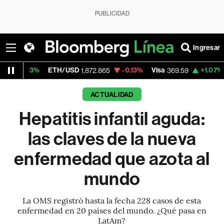
PUBLICIDAD
Ingresar
ETH/USD
-0.13%
Visa
+1.07%
MercadoLib
1,872.865
369.59
ACTUALIDAD
Hepatitis infantil aguda:
las claves de la nueva
enfermedad que azota al
mundo
La OMS registró hasta la fecha 228 casos de esta
enfermedad en 20 países del mundo. ¿Qué pasa en
LatAm?