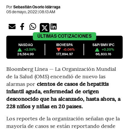
Por
Sebastián Osorio Idárraga
05 de mayo, 2022 | 08:13 AM
ÚLTIMAS
COTIZACIONES
NASDAQ
IBOVESPA
S&P/BMV IPC
+2.59%
-0.06%
+0.20%
26,584.99
177,894.97
66,833.16
Bloomberg Línea — La Organización Mundial
de la Salud (OMS) encendió de nuevo las
alarmas por
cientos de casos de hepatitis
infantil aguda, enfermedad de origen
desconocido que ha alcanzado, hasta ahora, a
228 niños y niñas en 20 países.
Los reportes de la organización señalan que la
mayoría de casos se están reportando desde