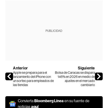
PUBLICIDAD
Anterior
Siguiente
Apple se prepara para el
Bolsa de Caracas se dispara
lanzamiento del iPhone con
146% en 2026 en medio de
un sorteo para empleados de
ajustes en el mercado
las tiendas
cambiario
Convierta
Bloomberg Línea
en su fuente de
noticias
aquí