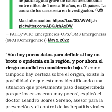
hepatitis aguda grave de causa desconocida
entre niños de 1 mes a 16 años, en 12 países. La
causa de los casos está en investigación. 🔍🥼
Más información:
https://t.co/3QAWV4ljJn
pic.twitter.com/ABGJzhA2DW
— PAHO/WHO Emergencies-OPS/OMS Emergencias
(@PAHOemergencies)
May 2, 2022
“
Aún hay pocos datos para definir si hay un
brote o epidemia en la región, y por ahora el
riesgo mundial es considerado bajo.
Y como
tampoco hay certeza sobre el origen, existe la
posibilidad de que estemos identificando una
situación que previamente pasó desapercibida
porque los casos eran muy pocos”, explicó el
doctor Leandro Soares Sereno, asesor para la
prevención y el control de las hepatitis virales