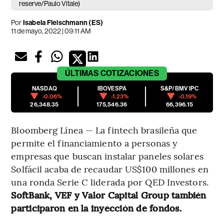
reserve/Paulo Vitale)
Por
Isabela Fleischmann (ES)
11 de mayo, 2022 | 09:11 AM
ÚLTIMAS
COTIZACIONES
NASDAQ
IBOVESPA
S&P/BMV IPC
-0.06%
-1.23%
-0.19%
26,348.35
175,546.36
66,396.15
Bloomberg Línea — La fintech brasileña que
permite el financiamiento a personas y
empresas que buscan instalar paneles solares
Solfácil acaba de recaudar US$100 millones en
una ronda Serie C liderada por QED Investors.
SoftBank, VEF y Valor Capital Group también
participaron en la inyección de fondos.