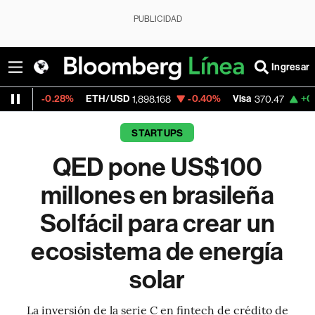
PUBLICIDAD
Ingresar
28%
ETH/USD
-0.40%
Visa
+0.52%
Merca
1,898.168
370.47
STARTUPS
QED pone US$100
millones en brasileña
Solfácil para crear un
ecosistema de energía
solar
La inversión de la serie C en fintech de crédito de