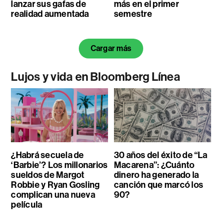
lanzar sus gafas de
más en el primer
realidad aumentada
semestre
Cargar más
Lujos y vida en Bloomberg Línea
¿Habrá secuela de
30 años del éxito de “La
‘Barbie’? Los millonarios
Macarena”: ¿Cuánto
sueldos de Margot
dinero ha generado la
Robbie y Ryan Gosling
canción que marcó los
complican una nueva
90?
película