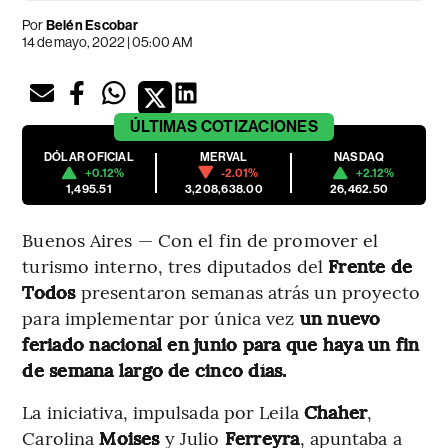
Por
Belén Escobar
14 de mayo, 2022 | 05:00 AM
ÚLTIMAS
COTIZACIONES
DÓLAR OFICIAL
MERVAL
NASDAQ
+0.12%
-2.01%
+2.12%
1,495.51
3,208,638.00
26,462.50
Buenos Aires — Con el fin de promover el
turismo interno, tres diputados del
Frente de
Todos
presentaron semanas atrás un proyecto
para implementar por única vez
un nuevo
feriado nacional en junio para que haya un fin
de semana largo de cinco días.
La iniciativa, impulsada por Leila
Chaher
,
Carolina
Moises
y Julio
Ferreyra
, apuntaba a