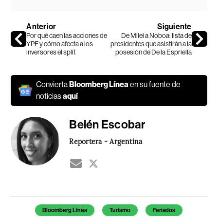
Anterior
Siguiente
Por qué caen las acciones de
De Milei a Noboa: lista de
YPF y cómo afecta a los
presidentes que asistirán a la
inversores el split
posesión de De la Espriella
Convierta
Bloomberg Línea
en su fuente de
noticias
aquí
Belén Escobar
Reportera - Argentina
Temas de este artículo
Bloomberg Línea
Turismo
Feriados