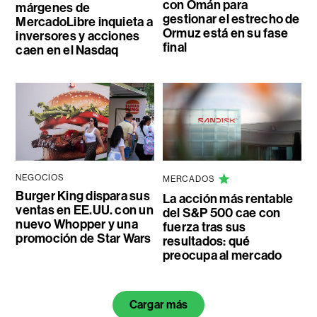
con Omán para
márgenes de
gestionar el estrecho de
MercadoLibre inquieta a
Ormuz está en su fase
inversores y acciones
final
caen en el Nasdaq
NEGOCIOS
MERCADOS
Burger King dispara sus
La acción más rentable
ventas en EE.UU. con un
del S&P 500 cae con
nuevo Whopper y una
fuerza tras sus
promoción de Star Wars
resultados: qué
preocupa al mercado
Cargar más