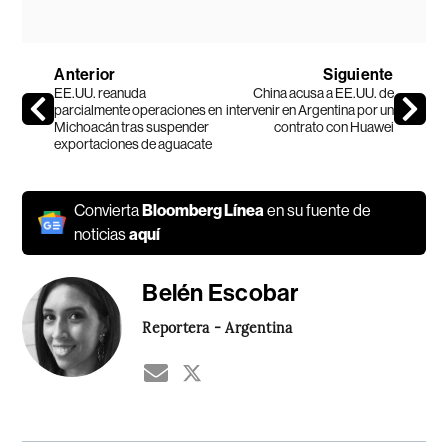
Anterior
Siguiente
EE.UU. reanuda
China acusa a EE.UU. de
parcialmente operaciones en
intervenir en Argentina por un
Michoacán tras suspender
contrato con Huawei
exportaciones de aguacate
Convierta
Bloomberg Línea
en su fuente de
noticias
aquí
Belén Escobar
Reportera - Argentina