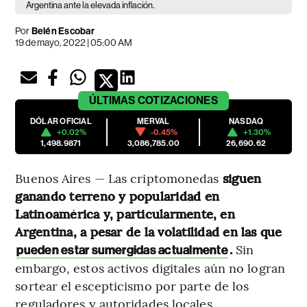
Argentina ante la elevada inflación.
Por
Belén Escobar
19 de mayo, 2022 | 05:00 AM
ÚLTIMAS
COTIZACIONES
DÓLAR OFICIAL
MERVAL
NASDAQ
+0.02%
-0.45%
+1.30%
1,498.9871
3,086,785.00
26,690.62
Buenos Aires — Las criptomonedas
siguen
ganando terreno y popularidad en
Latinoamérica y, particularmente,
en
Argentina, a pesar de la volatilidad en las que
.
Sin
pueden estar sumergidas actualmente
embargo, estos activos digitales aún no logran
sortear el escepticismo por parte de los
reguladores y autoridades locales.