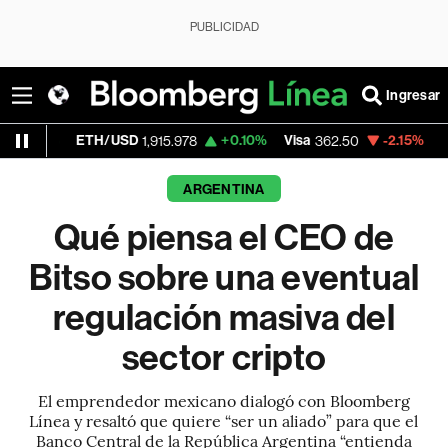
PUBLICIDAD
Ingresar
TH/USD
+0.10%
Visa
-2.15%
MercadoLibre
1,915.978
362.50
1
ARGENTINA
Qué piensa el CEO de
Bitso sobre una eventual
regulación masiva del
sector cripto
El emprendedor mexicano dialogó con Bloomberg
Línea y resaltó que quiere “ser un aliado” para que el
Banco Central de la República Argentina “entienda