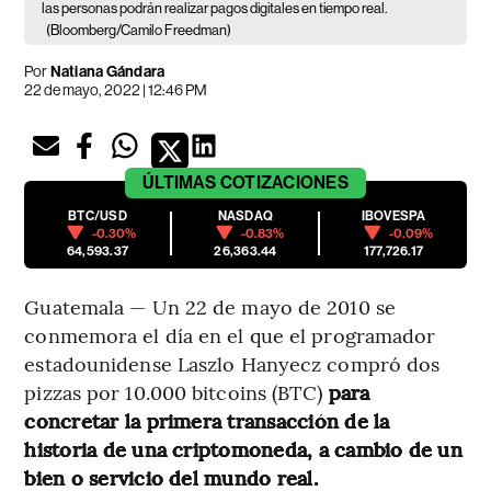
las personas podrán realizar pagos digitales en tiempo real.
(Bloomberg/Camilo Freedman)
Por
Natiana Gándara
22 de mayo, 2022 | 12:46 PM
ÚLTIMAS
COTIZACIONES
BTC/USD
NASDAQ
IBOVESPA
-0.30%
-0.83%
-0.09%
64,593.37
26,363.44
177,726.17
Guatemala — Un 22 de mayo de 2010 se
conmemora el día en el que el programador
estadounidense Laszlo Hanyecz compró dos
pizzas por 10.000 bitcoins (BTC)
para
concretar la primera transacción de la
historia de una criptomoneda, a cambio de un
bien o servicio del mundo real.