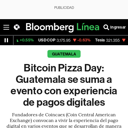
PUBLICIDAD
Ingresar
0.55%
USD COP
-0.63%
Tesla
-1.80%
Spa
3,175.95
321.355
GUATEMALA
Bitcoin Pizza Day:
Guatemala se suma a
evento con experiencia
de pagos digitales
Fundadores de Coincaex (Coin Central American
Exchange) convocan a vivir la experiencia del pago
digital en varios eventos que se desarrollan de manera