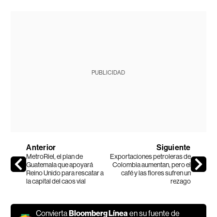
PUBLICIDAD
Anterior
Siguiente
MetroRiel, el plan de
Exportaciones petroleras de
Guatemala que apoyará
Colombia aumentan, pero el
Reino Unido para rescatar a
café y las flores sufren un
la capital del caos vial
rezago
Convierta
Bloomberg Línea
en su fuente de