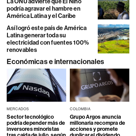
La ONU advierte que El Niño
podría agravar el hambre en
América Latina y el Caribe
Así logró este país de América
Latina generar toda su
electricidad con fuentes 100%
renovables
Económicas e internacionales
MERCADOS
COLOMBIA
Sector tecnológico
Grupo Argos anuncia
podría depender más de
millonaria recompra de
inversores minoristas
acciones y promete
tras caída de julio, según
duplicar el dividendo