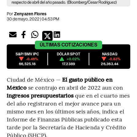
respecto de abril del año pasado.
(Bloomberg/Cesar Rodriguez)
Por
Zenyazen Flores
30 de mayo, 2022 | 04:53 PM
ÚLTIMAS
COTIZACIONES
S&P/BMV IPC
DÓLAR SPOT
NASDAQ
-0.46%
+0.02%
-0.83%
66,525.18
17.2389
26,363.44
Ciudad de México —
El gasto público en
México
se contrajo en abril de 2022 aun con
ingresos presupuestarios
que en el cuarto mes
del año registraron el mejor avance para un
mismo mes en los últimos seis años, indica el
Informe de Finanzas Públicas publicado esta
tarde por la Secretaría de Hacienda y Crédito
Público (SHCP).