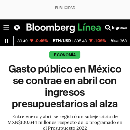
PUBLICIDAD
Ingresar
-0.46%
ETH/USD
-1.06%
Visa
-0.28
.49
1,895.48
368.54
ECONOMÍA
Gasto público en México
se contrae en abril con
ingresos
presupuestarios al alza
Entre enero y abril se registró un subejercicio de
MXN$100.644 millones respecto de lo programado en
el Presupuesto 2022