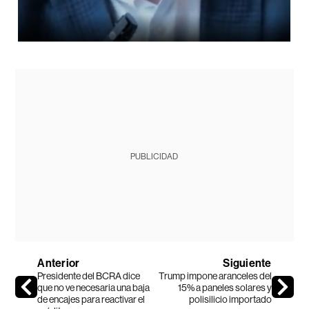
PUBLICIDAD
Anterior
Siguiente
Presidente del BCRA dice
Trump impone aranceles del
que no ve necesaria una baja
15% a paneles solares y
de encajes para reactivar el
polisilicio importado