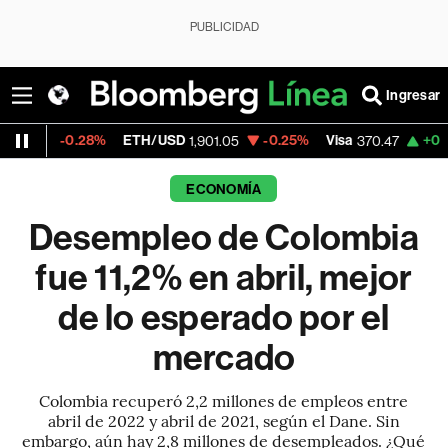
PUBLICIDAD
Ingresar
28%
ETH/USD
-0.25%
Visa
+0.52%
Mercad
1,901.05
370.47
ECONOMÍA
Desempleo de Colombia
fue 11,2% en abril, mejor
de lo esperado por el
mercado
Colombia recuperó 2,2 millones de empleos entre
abril de 2022 y abril de 2021, según el Dane. Sin
embargo, aún hay 2,8 millones de desempleados. ¿Qué