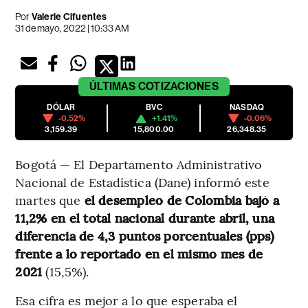
Por
Valerie Cifuentes
31 de mayo, 2022 | 10:33 AM
ÚLTIMAS
COTIZACIONES
DÓLAR
BVC
NASDAQ
-0.52%
+1.41%
-0.06%
3,159.39
15,800.00
26,348.35
Bogotá — El Departamento Administrativo
Nacional de Estadística (Dane) informó este
martes que
el desempleo de Colombia bajó a
11,2% en el total nacional durante abril, una
diferencia de 4,3 puntos porcentuales (pps)
frente a lo reportado en el mismo mes de
2021
(15,5%).
Esa cifra es mejor a lo que esperaba el