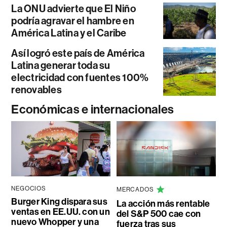
La ONU advierte que El Niño
podría agravar el hambre en
América Latina y el Caribe
Así logró este país de América
Latina generar toda su
electricidad con fuentes 100%
renovables
Económicas e internacionales
NEGOCIOS
MERCADOS
Burger King dispara sus
La acción más rentable
ventas en EE.UU. con un
del S&P 500 cae con
nuevo Whopper y una
fuerza tras sus