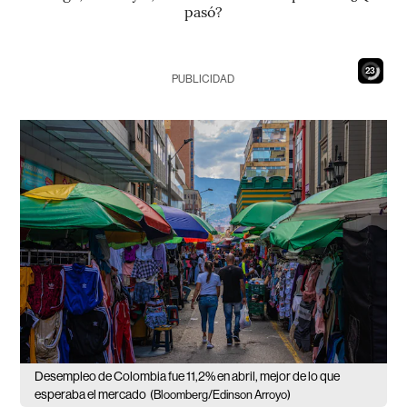
pasó?
22
PUBLICIDAD
Desempleo de Colombia fue 11,2% en abril, mejor de lo que
esperaba el mercado
(Bloomberg/Edinson Arroyo)