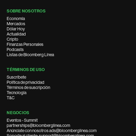
SOBRE NOSOTROS
Economía
Mercados
Dólar Hoy
Actualidad
Cripto
Finanzas Personales
Podcasts
Listas de Bloomberg Línea
TÉRMINOS DE USO
Suscríbete
Política de privacidad
Términos de suscripción
Tecnología
T&C
NEGOCIOS
Eventos - Summit
partnerships@bloomberglinea.com
Anúnciate con nosotros ads@bloomberglinea.com
Soporte al cliente: support@bloomberglinea.com