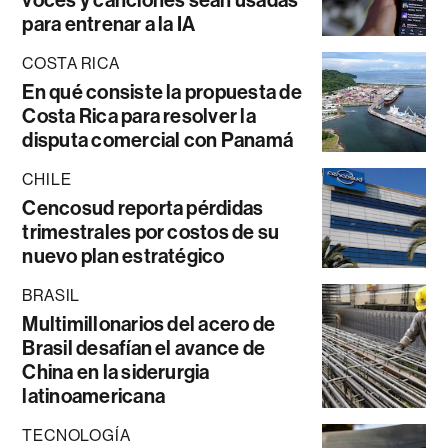
voces y canciones sean usadas
para entrenar a la IA
COSTA RICA
En qué consiste la propuesta de
Costa Rica para resolver la
disputa comercial con Panamá
CHILE
Cencosud reporta pérdidas
trimestrales por costos de su
nuevo plan estratégico
BRASIL
Multimillonarios del acero de
Brasil desafían el avance de
China en la siderurgia
latinoamericana
TECNOLOGÍA