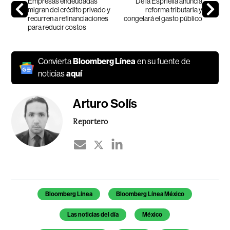
Empresas endeudadas
De la Espriella anuncia
migran del crédito privado y
reforma tributaria y
recurren a refinanciaciones
congelará el gasto público
para reducir costos
Convierta
Bloomberg Línea
en su fuente de
noticias
aquí
Arturo Solís
Reportero
Temas de este artículo
Bloomberg Línea
Bloomberg Línea México
Las noticias del día
México