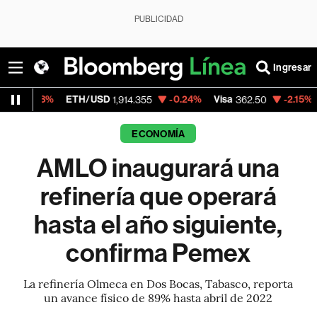
PUBLICIDAD
Ingresar
ETH/USD
-0.24%
Visa
-2.15%
MercadoLi
1,914.355
362.50
ECONOMÍA
AMLO inaugurará una
refinería que operará
hasta el año siguiente,
confirma Pemex
La refinería Olmeca en Dos Bocas, Tabasco, reporta
un avance físico de 89% hasta abril de 2022