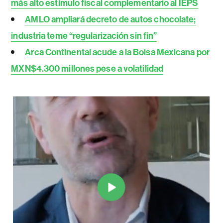
más alto estímulo fiscal complementario al IEPS
AMLO ampliará decreto de autos chocolate;
industria teme “regularización sin fin”
Arca Continental acude a la Bolsa Mexicana por
MXN$4.300 millones pese a volatilidad