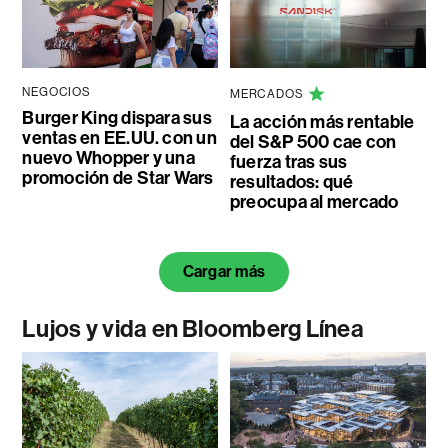
NEGOCIOS
MERCADOS
Burger King dispara sus
La acción más rentable
ventas en EE.UU. con un
del S&P 500 cae con
nuevo Whopper y una
fuerza tras sus
promoción de Star Wars
resultados: qué
preocupa al mercado
Cargar más
Lujos y vida en Bloomberg Línea