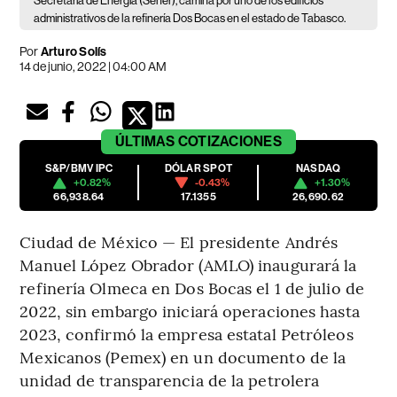
Secretaría de Energía (Sener), camina por uno de los edificios
administrativos de la refinería Dos Bocas en el estado de Tabasco.
Por
Arturo Solís
14 de junio, 2022 | 04:00 AM
ÚLTIMAS
COTIZACIONES
S&P/BMV IPC
DÓLAR SPOT
NASDAQ
+0.82%
-0.43%
+1.30%
66,938.64
17.1355
26,690.62
Ciudad de México — El presidente Andrés
Manuel López Obrador (AMLO) inaugurará la
refinería Olmeca en Dos Bocas el 1 de julio de
2022, sin embargo iniciará operaciones hasta
2023, confirmó la empresa estatal Petróleos
Mexicanos (Pemex) en un documento de la
unidad de transparencia de la petrolera