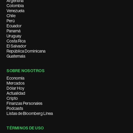
Argentina
Colombia
Venezuela
Chile
Perú
Ecuador
Panamá
Uruguay
Costa Rica
El Salvador
República Dominicana
Guatemala
SOBRE NOSOTROS
Economía
Mercados
Dólar Hoy
Actualidad
Cripto
Finanzas Personales
Podcasts
Listas de Bloomberg Línea
TÉRMINOS DE USO