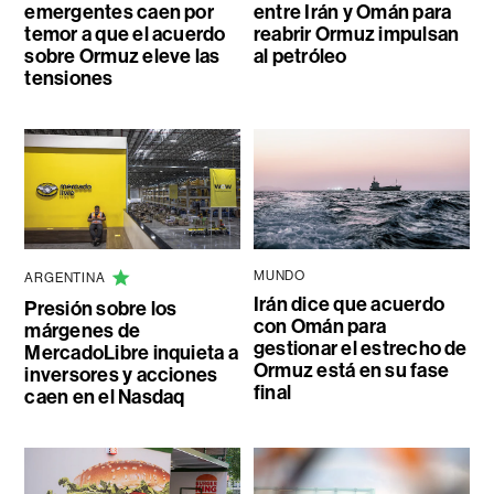
emergentes caen por
entre Irán y Omán para
temor a que el acuerdo
reabrir Ormuz impulsan
sobre Ormuz eleve las
al petróleo
tensiones
MUNDO
ARGENTINA
Irán dice que acuerdo
Presión sobre los
con Omán para
márgenes de
gestionar el estrecho de
MercadoLibre inquieta a
Ormuz está en su fase
inversores y acciones
final
caen en el Nasdaq