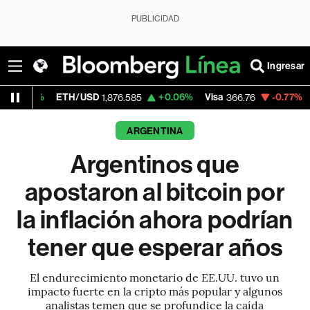
PUBLICIDAD
Ingresar
ETH/USD
+0.06%
Visa
-0.77%
MercadoLib
1,876.585
366.76
ARGENTINA
Argentinos que
apostaron al bitcoin por
la inflación ahora podrían
tener que esperar años
El endurecimiento monetario de EE.UU. tuvo un
impacto fuerte en la cripto más popular y algunos
analistas temen que se profundice la caída