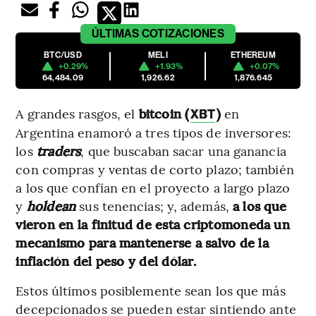
ÚLTIMAS
COTIZACIONES
BTC/USD
MELI
ETHEREUM
+0.29%
+1.93%
+0.07%
64,484.09
1,926.62
1,876.645
A grandes rasgos, el
bitcoin (
)
en
XBT
Argentina enamoró a tres tipos de inversores:
los
traders
, que buscaban sacar una ganancia
con compras y ventas de corto plazo; también
a los que confían en el proyecto a largo plazo
y
holdean
sus tenencias; y, además,
a
los que
vieron en la finitud de esta criptomoneda un
mecanismo para mantenerse a salvo de la
inflación del peso y del dólar.
Estos últimos posiblemente sean los que más
decepcionados se pueden estar sintiendo ante