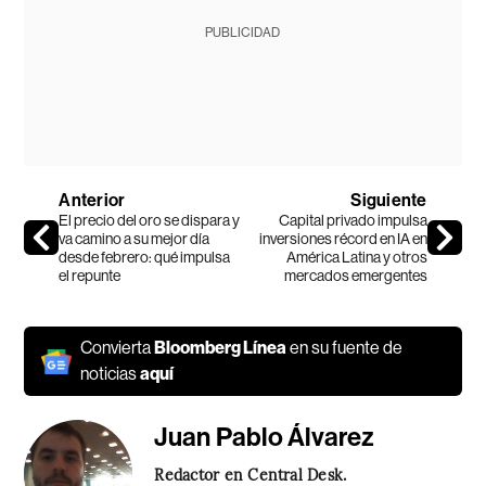
PUBLICIDAD
Anterior
Siguiente
El precio del oro se dispara y
Capital privado impulsa
va camino a su mejor día
inversiones récord en IA en
desde febrero: qué impulsa
América Latina y otros
el repunte
mercados emergentes
Convierta
Bloomberg Línea
en su fuente de
noticias
aquí
Juan Pablo Álvarez
Redactor en Central Desk.