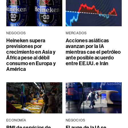
NEGOCIOS
MERCADOS
Heineken supera
Acciones asiáticas
previsiones por
avanzan por la IA
crecimiento en Asia y
mientras cae el petróleo
África pese al débil
ante posible acuerdo
consumo en Europa y
entre EE.UU. e Irán
América
ECONOMÍA
NEGOCIOS
PMI de servicios de
El auge de la IA se