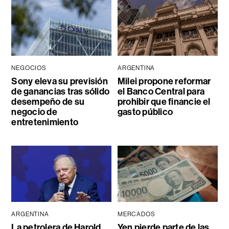
NEGOCIOS
ARGENTINA
Sony eleva su previsión
Milei propone reformar
de ganancias tras sólido
el Banco Central para
desempeño de su
prohibir que financie el
negocio de
gasto público
entretenimiento
ARGENTINA
MERCADOS
La petrolera de Harold
Yen pierde parte de las