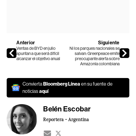
Anterior
Siguiente
Ventas de BYD en julio
Ni los parques nacionales se
apuntan a que será difícil
salvan: Greenpeace emite
alcanzar el objetivo anual
preocupante alerta sobre
Amazonía colombiana
Convierta
Bloomberg Línea
en su fuente de
noticias
aquí
Belén Escobar
Reportera - Argentina