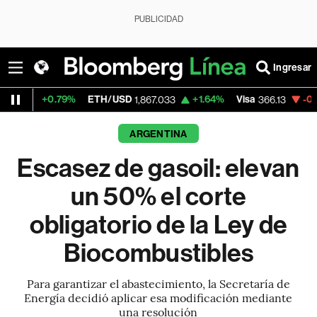
PUBLICIDAD
Ingresar
.79%
ETH/USD
+1.64%
Visa
-0.04%
Merca
1,867.033
366.13
ARGENTINA
Escasez de gasoil: elevan
un 50% el corte
obligatorio de la Ley de
Biocombustibles
Para garantizar el abastecimiento, la Secretaría de
Energía decidió aplicar esa modificación mediante
una resolución