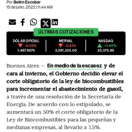
Por
Belén Escobar
15 de junio, 2022 | 11:44 AM
ÚLTIMAS
COTIZACIONES
DÓLAR OFICIAL
MERVAL
NASDAQ
-0.09%
-0.41%
+1.00%
1,487.6575
3,291,323.00
25,373.85
Buenos Aires —
y de
En medio de la escasez
cara al invierno, el Gobierno decidió elevar el
corte obligatorio de la ley de biocombustibles
para incrementar el abastecimiento de gasoil,
a través de una resolución de la Secretaría de
Energía. De acuerdo con lo estipulado, se
aumentará un 50% el corte obligatorio de la
Ley de Biocombustibles para las pequeñas y
medianas empresas, al llevarlo a 7,5%.