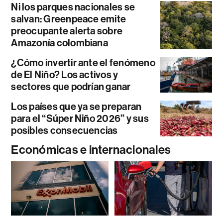
Ni los parques nacionales se
salvan: Greenpeace emite
preocupante alerta sobre
Amazonía colombiana
¿Cómo invertir ante el fenómeno
de El Niño? Los activos y
sectores que podrían ganar
Los países que ya se preparan
para el “Súper Niño 2026” y sus
posibles consecuencias
Económicas e internacionales