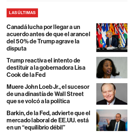
LAS ÚLTIMAS
Canadá lucha por llegar a un
acuerdo antes de que el arancel
del 50% de Trump agrave la
disputa
Trump reactiva el intento de
destituir a la gobernadora Lisa
Cook de la Fed
Muere John Loeb Jr., el sucesor
de una dinastía de Wall Street
que se volcó a la política
Barkin, de la Fed, advierte que el
mercado laboral de EE.UU. está
en un “equilibrio débil”