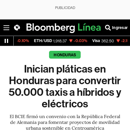
PUBLICIDAD
Ingresar
0%
ETH/USD
-0.03%
Visa
-2.15%
MercadoL
1,918.37
362.50
HONDURAS
Inician pláticas en
Honduras para convertir
50.000 taxis a híbridos y
eléctricos
El BCIE firmó un convenio con la República Federal
de Alemania para fomentar proyectos de movilidad
urbana sostenible en Centroamérica