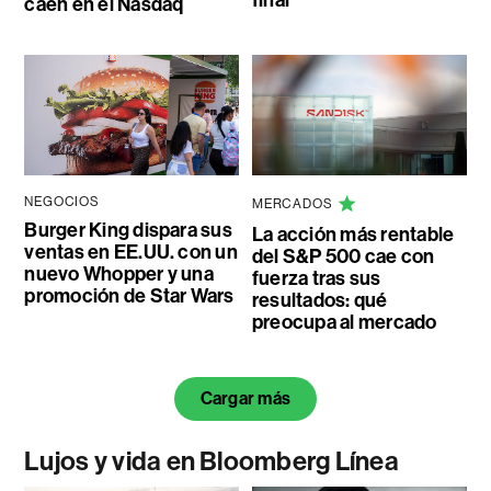
final
caen en el Nasdaq
NEGOCIOS
MERCADOS
Burger King dispara sus
La acción más rentable
ventas en EE.UU. con un
del S&P 500 cae con
nuevo Whopper y una
fuerza tras sus
promoción de Star Wars
resultados: qué
preocupa al mercado
Cargar más
Lujos y vida en Bloomberg Línea