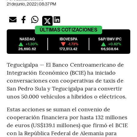
21 de junio, 2022 | 08:37 PM
ÚLTIMAS
COTIZACIONES
NASDAQ
IBOVESPA
S&P/BMV IPC
+1.30%
-1.73%
+0.82%
26,690.62
172,513.42
66,938.64
Tegucigalpa — El Banco Centroamericano de
Integración Económico (BCIE) ha iniciado
conversaciones con cooperativas de taxis de
San Pedro Sula y Tegucigalpa para convertir
unos 50.000 vehículos a híbridos o eléctricos.
Estas acciones se suman el convenio de
cooperación financiera por hasta 132 millones
de euros (US$139.1 millones) que firmó el BCIE
con la República Federal de Alemania para