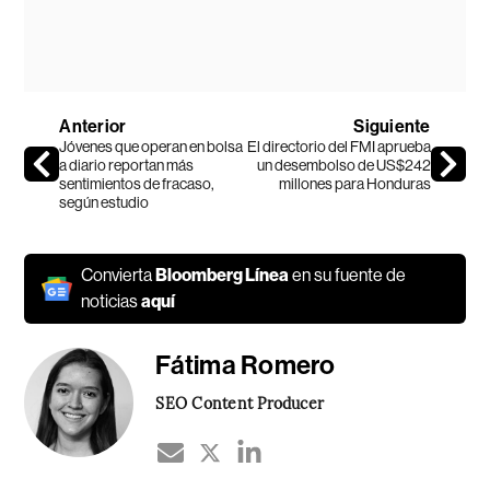
Anterior
Siguiente
Jóvenes que operan en bolsa
El directorio del FMI aprueba
a diario reportan más
un desembolso de US$242
sentimientos de fracaso,
millones para Honduras
según estudio
Convierta
Bloomberg Línea
en su fuente de
noticias
aquí
Fátima Romero
SEO Content Producer