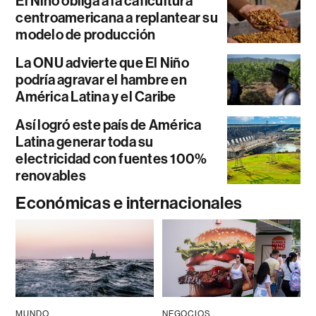
El Niño obliga a la caficultura
centroamericana a replantear su
modelo de producción
La ONU advierte que El Niño
podría agravar el hambre en
América Latina y el Caribe
Así logró este país de América
Latina generar toda su
electricidad con fuentes 100%
renovables
Económicas e internacionales
MUNDO
NEGOCIOS