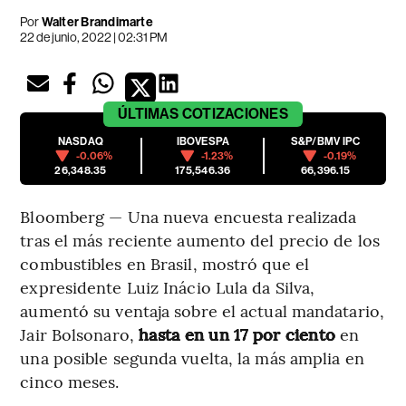
Por
Walter Brandimarte
22 de junio, 2022 | 02:31 PM
ÚLTIMAS
COTIZACIONES
NASDAQ
IBOVESPA
S&P/BMV IPC
-0.06%
-1.23%
-0.19%
26,348.35
175,546.36
66,396.15
Bloomberg — Una nueva encuesta realizada
tras el más reciente aumento del precio de los
combustibles en Brasil, mostró que el
expresidente Luiz Inácio Lula da Silva,
aumentó su ventaja sobre el actual mandatario,
Jair Bolsonaro,
hasta en un 17 por ciento
en
una posible segunda vuelta, la más amplia en
cinco meses.