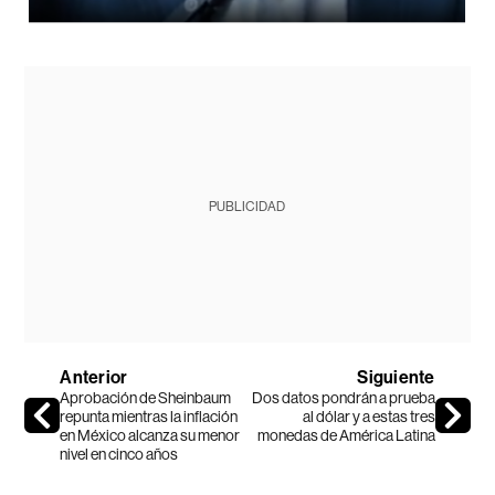
PUBLICIDAD
Anterior
Siguiente
Aprobación de Sheinbaum
Dos datos pondrán a prueba
repunta mientras la inflación
al dólar y a estas tres
en México alcanza su menor
monedas de América Latina
nivel en cinco años