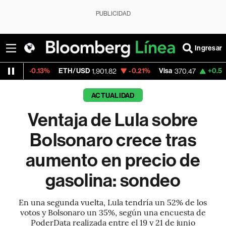
PUBLICIDAD
Ingresar
13%
ETH/USD
-0.21%
Visa
+0.52%
Mercado
1,901.82
370.47
ACTUALIDAD
Ventaja de Lula sobre
Bolsonaro crece tras
aumento en precio de
gasolina: sondeo
En una segunda vuelta, Lula tendría un 52% de los
votos y Bolsonaro un 35%, según una encuesta de
PoderData realizada entre el 19 y 21 de junio