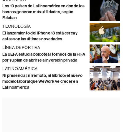
Los 10 países de Latinoamérica en donde los
bancos generan más utilidades, según
Felaban
TECNOLOGÍA
El lanzamiento del iPhone 18 está cerca y
estas son las últimas novedades
LÍNEA DEPORTIVA
La UEFA estudia boicotear torneos de la FIFA
por su plan de abrirse a inversión privada
LATINOAMÉRICA
Ni presencial, ni remoto, ni híbrido: el nuevo
modelo laboral que WeWork ve crecer en
Latinoamérica