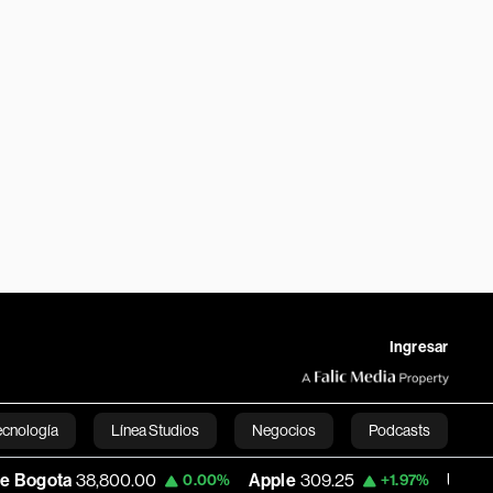
Ingresar
ecnología
Línea Studios
Negocios
Podcasts
8,800.00
Apple
309.25
USD COP
3,195.9
0.00%
+1.97%
English