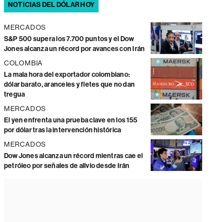
NOTICIAS DEL DÓLAR HOY
MERCADOS
S&P 500 supera los 7.700 puntos y el Dow
Jones alcanza un récord por avances con Irán
COLOMBIA
La mala hora del exportador colombiano:
dólar barato, aranceles y fletes que no dan
tregua
MERCADOS
El yen enfrenta una prueba clave en los 155
por dólar tras la intervención histórica
MERCADOS
Dow Jones alcanza un récord mientras cae el
petróleo por señales de alivio desde Irán