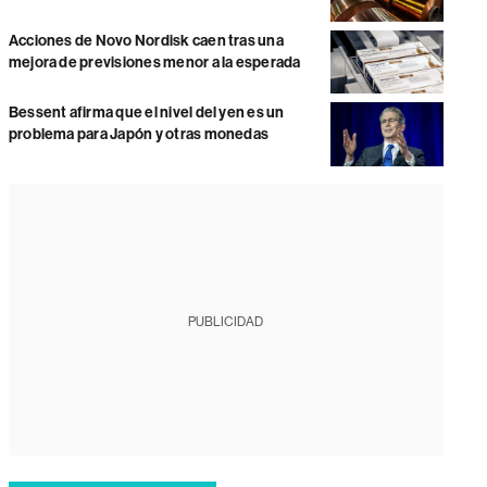
Acciones de Novo Nordisk caen tras una
mejora de previsiones menor a la esperada
Bessent afirma que el nivel del yen es un
problema para Japón y otras monedas
PUBLICIDAD