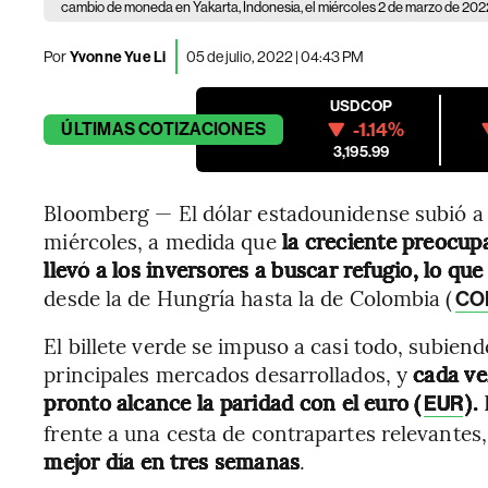
cambio de moneda en Yakarta, Indonesia, el miércoles 2 de marzo de 20
Por
Yvonne Yue Li
05 de julio, 2022 | 04:43 PM
USDCOP
-1.14%
ÚLTIMAS
COTIZACIONES
3,195.99
Bloomberg — El dólar estadounidense subió a 
miércoles, a medida que
la creciente preocup
llevó a los inversores a buscar refugio, lo q
desde la de Hungría hasta la de Colombia (
CO
El billete verde se impuso a casi todo, subien
principales mercados desarrollados, y
cada vez
pronto alcance la paridad con el euro (
).
E
EUR
frente a una cesta de contrapartes relevantes
mejor día en tres semanas
.