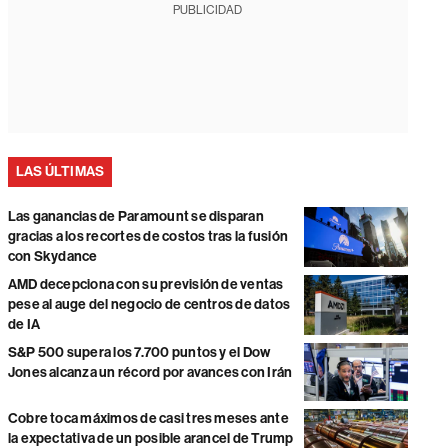
PUBLICIDAD
LAS ÚLTIMAS
Las ganancias de Paramount se disparan
gracias a los recortes de costos tras la fusión
con Skydance
AMD decepciona con su previsión de ventas
pese al auge del negocio de centros de datos
de IA
S&P 500 supera los 7.700 puntos y el Dow
Jones alcanza un récord por avances con Irán
Cobre toca máximos de casi tres meses ante
la expectativa de un posible arancel de Trump