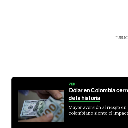
PUBLIC
VER +
Dólar en Colombia cerró
de la historia
Mayor aversión al riesgo en 
colombiano siente el impact