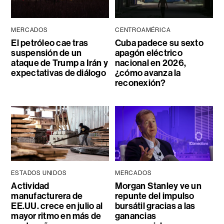
MERCADOS
CENTROAMÉRICA
El petróleo cae tras
Cuba padece su sexto
suspensión de un
apagón eléctrico
ataque de Trump a Irán y
nacional en 2026,
expectativas de diálogo
¿cómo avanza la
reconexión?
ESTADOS UNIDOS
MERCADOS
Actividad
Morgan Stanley ve un
manufacturera de
repunte del impulso
EE.UU. crece en julio al
bursátil gracias a las
mayor ritmo en más de
ganancias