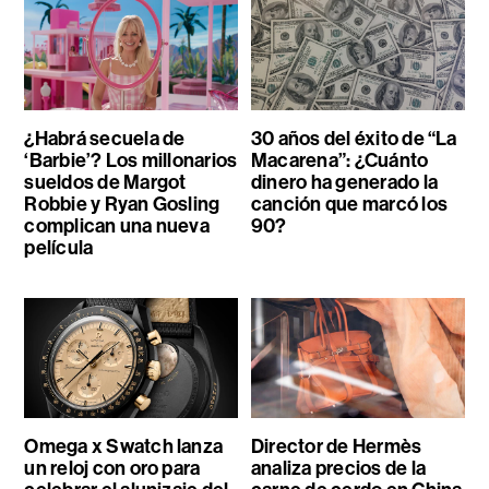
¿Habrá secuela de
30 años del éxito de “La
‘Barbie’? Los millonarios
Macarena”: ¿Cuánto
sueldos de Margot
dinero ha generado la
Robbie y Ryan Gosling
canción que marcó los
complican una nueva
90?
película
Omega x Swatch lanza
Director de Hermès
un reloj con oro para
analiza precios de la