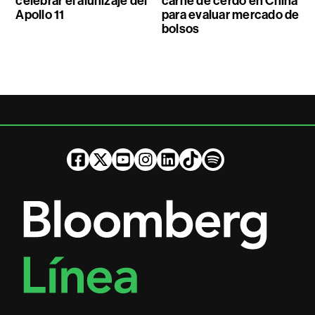
celebrar el alunizaje del
carne de cerdo en China
Apollo 11
para evaluar mercado de
bolsos