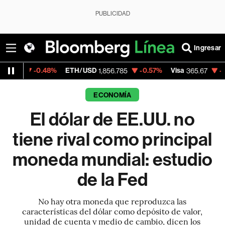
PUBLICIDAD
Ingresar
0.48%
ETH/USD
-0.57%
Visa
-0.13%
Merc
1,856.785
365.67
ECONOMÍA
El dólar de EE.UU. no
tiene rival como principal
moneda mundial: estudio
de la Fed
No hay otra moneda que reproduzca las
características del dólar como depósito de valor,
unidad de cuenta y medio de cambio, dicen los