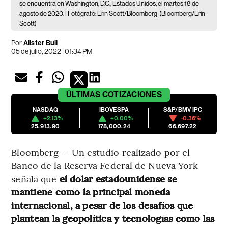
se encuentra en Washington, D.C., Estados Unidos, el martes 18 de
agosto de 2020. I Fotógrafo: Erin Scott/Bloomberg
(Bloomberg/Erin
Scott)
Por
Alister Bull
05 de julio, 2022 | 01:34 PM
ÚLTIMAS
COTIZACIONES
NASDAQ
IBOVESPA
S&P/BMV IPC
+2.13%
+0.00%
-0.36%
25,913.90
178,000.24
66,697.22
Bloomberg — Un estudio realizado por el
Banco de la Reserva Federal de Nueva York
señala que
el dólar estadounidense se
mantiene como la principal moneda
internacional, a pesar de los desafíos que
plantean la geopolítica y tecnologías como las