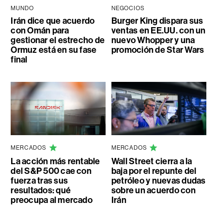
MUNDO
NEGOCIOS
Irán dice que acuerdo
Burger King dispara sus
con Omán para
ventas en EE.UU. con un
gestionar el estrecho de
nuevo Whopper y una
Ormuz está en su fase
promoción de Star Wars
final
MERCADOS
MERCADOS
La acción más rentable
Wall Street cierra a la
del S&P 500 cae con
baja por el repunte del
fuerza tras sus
petróleo y nuevas dudas
resultados: qué
sobre un acuerdo con
preocupa al mercado
Irán