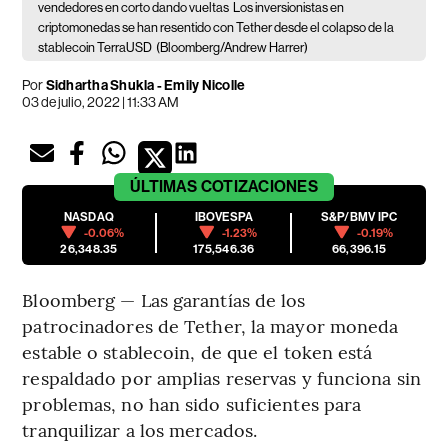
vendedores en corto dando vueltas
Los inversionistas en
criptomonedas se han resentido con Tether desde el colapso de la
stablecoin TerraUSD
(Bloomberg/Andrew Harrer)
Por
Sidhartha Shukla - Emily Nicolle
03 de julio, 2022 | 11:33 AM
ÚLTIMAS
COTIZACIONES
NASDAQ
IBOVESPA
S&P/BMV IPC
-0.06%
-1.23%
-0.19%
26,348.35
175,546.36
66,396.15
Bloomberg — Las garantías de los
patrocinadores de Tether, la mayor moneda
estable o stablecoin, de que el token está
respaldado por amplias reservas y funciona sin
problemas, no han sido suficientes para
tranquilizar a los mercados.