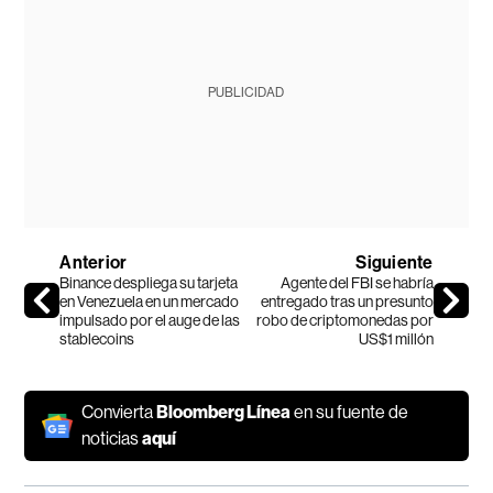
PUBLICIDAD
Anterior
Siguiente
Binance despliega su tarjeta
Agente del FBI se habría
en Venezuela en un mercado
entregado tras un presunto
impulsado por el auge de las
robo de criptomonedas por
stablecoins
US$1 millón
Convierta
Bloomberg Línea
en su fuente de
noticias
aquí