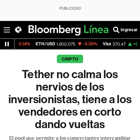
PUBLICIDAD
Ingresar
%
ETH/USD
-0.30%
Visa
+0.52%
Mercad
1,900.075
370.47
CRIPTO
Tether no calma los
nervios de los
inversionistas, tiene a los
vendedores en corto
dando vueltas
El pool que permite a los comerciantes intercambiar