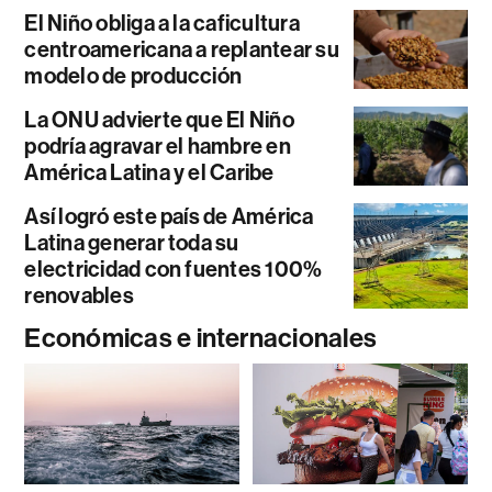
El Niño obliga a la caficultura
centroamericana a replantear su
modelo de producción
La ONU advierte que El Niño
podría agravar el hambre en
América Latina y el Caribe
Así logró este país de América
Latina generar toda su
electricidad con fuentes 100%
renovables
Económicas e internacionales