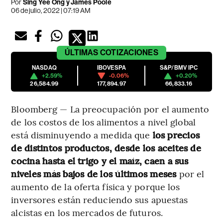
Por
Sing Yee Ong y James Poole
06 de julio, 2022 | 07:19 AM
ÚLTIMAS
COTIZACIONES
NASDAQ
IBOVESPA
S&P/BMV IPC
+2.59%
-0.06%
+0.20%
26,584.99
177,894.97
66,833.16
Bloomberg — La preocupación por el aumento
de los costos de los alimentos a nivel global
está disminuyendo a medida que
los precios
de distintos productos, desde los aceites de
cocina hasta el trigo y el maíz, caen a sus
niveles más bajos de los últimos meses
por el
aumento de la oferta física y porque los
inversores están reduciendo sus apuestas
alcistas en los mercados de futuros.