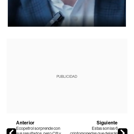
PUBLICIDAD
Anterior
Siguiente
Ecopetrol sorprende con
Estas son las 6
sus resultados, pero Citi y
criptomonedas que dejarán