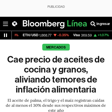
PUBLICIDAD
Ingresar
ETH/USD
-0.35%
Visa
+1.07%
MercadoLibr
1,868.77
369.59
MERCADOS
Cae precio de aceites de
cocina y granos,
aliviando temores de
inflación alimentaria
El aceite de palma, el trigo y el maíz registran caídas
de al menos el 30% desde sus respectivos máximos de
este año