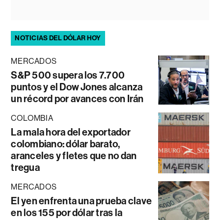
NOTICIAS DEL DÓLAR HOY
MERCADOS
S&P 500 supera los 7.700
puntos y el Dow Jones alcanza
un récord por avances con Irán
COLOMBIA
La mala hora del exportador
colombiano: dólar barato,
aranceles y fletes que no dan
tregua
MERCADOS
El yen enfrenta una prueba clave
en los 155 por dólar tras la