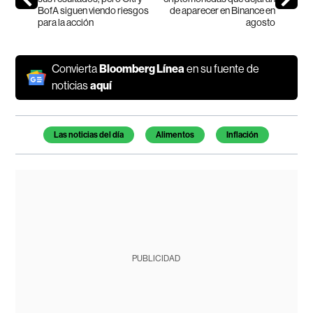
BofA siguen viendo riesgos
de aparecer en Binance en
para la acción
agosto
Convierta
Bloomberg Línea
en su fuente de
noticias
aquí
Temas de este artículo
Las noticias del día
Alimentos
Inflación
PUBLICIDAD