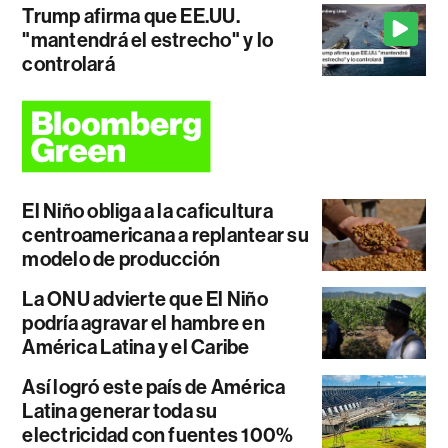
Trump afirma que EE.UU.
"mantendrá el estrecho" y lo
controlará
El Niño obliga a la caficultura
centroamericana a replantear su
modelo de producción
La ONU advierte que El Niño
podría agravar el hambre en
América Latina y el Caribe
Así logró este país de América
Latina generar toda su
electricidad con fuentes 100%