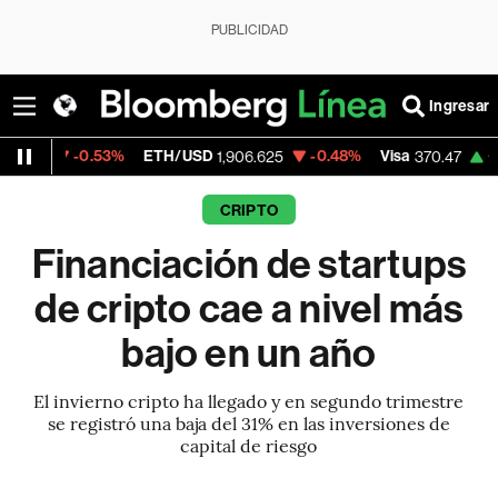
PUBLICIDAD
Ingresar
.53%
ETH/USD
-0.48%
Visa
+0.52%
Merc
1,906.625
370.47
CRIPTO
Financiación de startups
de cripto cae a nivel más
bajo en un año
El invierno cripto ha llegado y en segundo trimestre
se registró una baja del 31% en las inversiones de
capital de riesgo