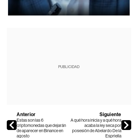
PUBLICIDAD
Anterior
Siguiente
Estas son las 6
A qué hora inicia y a qué hora
criptomonedas que dejarán
acaba la ley seca por
de aparecer en Binance en
posesión de Abelardo De la
agosto
Espriella