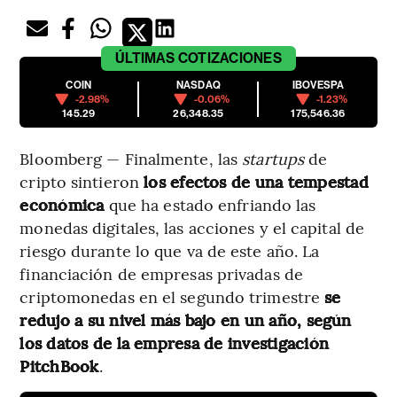
ÚLTIMAS
COTIZACIONES
COIN
NASDAQ
IBOVESPA
-2.98%
-0.06%
-1.23%
145.29
26,348.35
175,546.36
Bloomberg — Finalmente, las
startups
de
cripto sintieron
los efectos de una tempestad
económica
que ha estado enfriando las
monedas digitales, las acciones y el capital de
riesgo durante lo que va de este año. La
financiación de empresas privadas de
criptomonedas en el segundo trimestre
se
redujo a su nivel más bajo en un año, según
los datos de la empresa de investigación
PitchBook
.