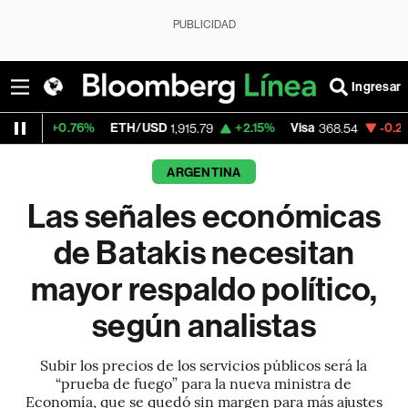
PUBLICIDAD
Ingresar
76%
ETH/USD
+2.15%
Visa
-0.28%
Mercado
1,915.79
368.54
ARGENTINA
Las señales económicas
de Batakis necesitan
mayor respaldo político,
según analistas
Subir los precios de los servicios públicos será la
“prueba de fuego” para la nueva ministra de
Economía, que se quedó sin margen para más ajustes