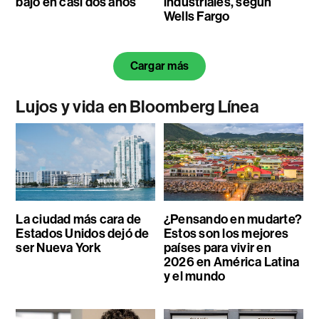
bajo en casi dos años
industriales, según
Wells Fargo
Cargar más
Lujos y vida en Bloomberg Línea
La ciudad más cara de
¿Pensando en mudarte?
Estados Unidos dejó de
Estos son los mejores
ser Nueva York
países para vivir en
2026 en América Latina
y el mundo