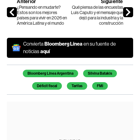
Anterior
Siguiente
¿Pensando en mudarte?
Qué piensa de las encuestas
Estos son los mejores
Luis Caputo y el mensaje que
países para vivir en 2026 en
dejó para la industria y la
América Latina y el mundo
construcción
Convierta
Bloomberg Línea
en su fuente de
noticias
aquí
Temas de este artículo
Bloomberg Línea Argentina
Silvina Batakis
Déficit fiscal
Tarifas
FMI