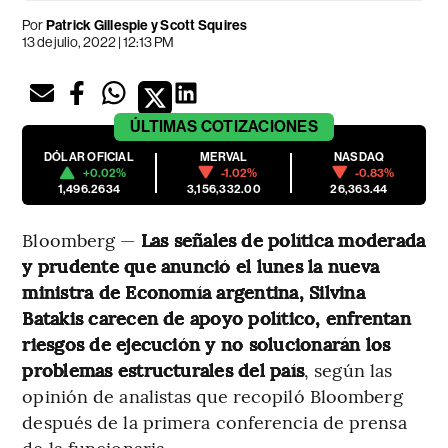
Por
Patrick Gillespie y Scott Squires
13 de julio, 2022 | 12:13 PM
ÚLTIMAS
COTIZACIONES
DÓLAR OFICIAL
MERVAL
NASDAQ
+0.02%
-1.02%
-0.83%
1,496.2634
3,156,332.00
26,363.44
Bloomberg —
Las señales de política moderada
y prudente que anunció el lunes la nueva
ministra de Economía argentina, Silvina
Batakis carecen de apoyo político, enfrentan
riesgos de ejecución y no solucionarán los
problemas estructurales del país
, según las
opinión de analistas que recopiló Bloomberg
después de la primera conferencia de prensa
de la funcionaria.