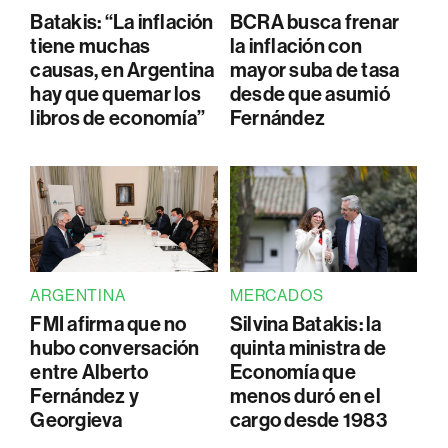
Batakis: “La inflación
BCRA busca frenar
tiene muchas
la inflación con
causas, en Argentina
mayor suba de tasa
hay que quemar los
desde que asumió
libros de economía”
Fernández
ARGENTINA
MERCADOS
FMI afirma que no
Silvina Batakis: la
hubo conversación
quinta ministra de
entre Alberto
Economía que
Fernández y
menos duró en el
Georgieva
cargo desde 1983