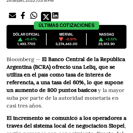
28 de julio, 2022 | 03:18 PM
ÚLTIMAS
COTIZACIONES
DÓLAR OFICIAL
MERVAL
NASDAQ
+0.41%
-0.51%
+2.13%
1,493.7705
3,274,443.00
25,913.90
Bloomberg —
El Banco Central de la República
Argentina (BCRA) ofreció una Leliq, que se
utiliza en el país como tasa de interés de
referencia, a una tasa del 60%, lo que supone
un aumento de 800 puntos básicos
y la mayor
suba por parte de la autoridad monetaria en
casi tres años.
El incremento se comunicó a los operadores a
través del sistema local de negociación Siopel
,