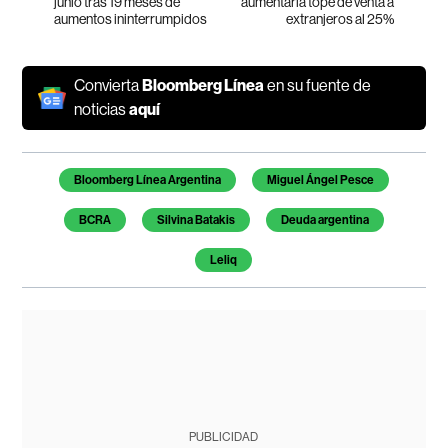
junio tras 19 meses de
aumentaría tope de venta a
aumentos ininterrumpidos
extranjeros al 25%
Convierta
Bloomberg Línea
en su fuente de
noticias
aquí
Temas de este artículo
Bloomberg Línea Argentina
Miguel Ángel Pesce
BCRA
Silvina Batakis
Deuda argentina
Leliq
PUBLICIDAD