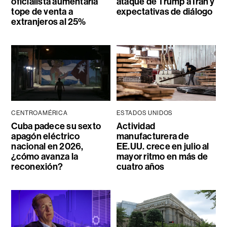
oficialista aumentaría
ataque de Trump a Irán y
tope de venta a
expectativas de diálogo
extranjeros al 25%
CENTROAMÉRICA
ESTADOS UNIDOS
Cuba padece su sexto
Actividad
apagón eléctrico
manufacturera de
nacional en 2026,
EE.UU. crece en julio al
¿cómo avanza la
mayor ritmo en más de
reconexión?
cuatro años