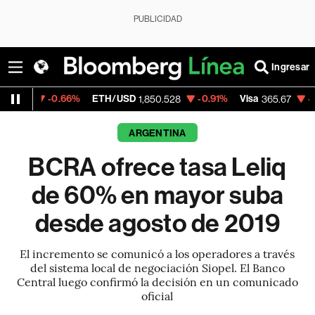
PUBLICIDAD
Ingresar
0.66%
ETH/USD
-0.91%
Visa
-0.13%
Merc
1,850.528
365.67
ARGENTINA
BCRA ofrece tasa Leliq
de 60% en mayor suba
desde agosto de 2019
El incremento se comunicó a los operadores a través
del sistema local de negociación Siopel. El Banco
Central luego confirmó la decisión en un comunicado
oficial