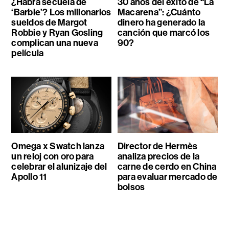
¿Habrá secuela de
30 años del éxito de “La
‘Barbie’? Los millonarios
Macarena”: ¿Cuánto
sueldos de Margot
dinero ha generado la
Robbie y Ryan Gosling
canción que marcó los
complican una nueva
90?
película
Omega x Swatch lanza
Director de Hermès
un reloj con oro para
analiza precios de la
celebrar el alunizaje del
carne de cerdo en China
Apollo 11
para evaluar mercado de
bolsos