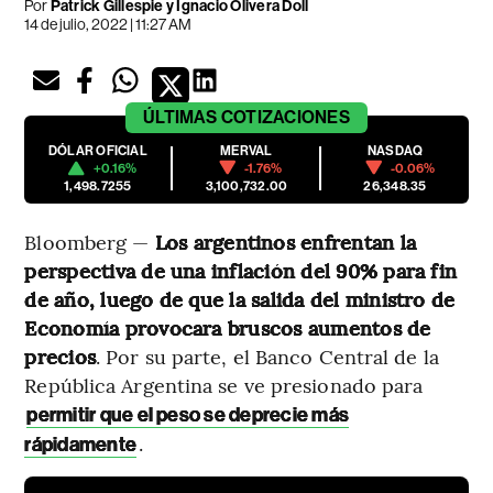
Por
Patrick Gillespie y Ignacio Olivera Doll
14 de julio, 2022 | 11:27 AM
ÚLTIMAS
COTIZACIONES
DÓLAR OFICIAL
MERVAL
NASDAQ
+0.16%
-1.76%
-0.06%
1,498.7255
3,100,732.00
26,348.35
Bloomberg —
Los argentinos enfrentan la
perspectiva de una inflación del 90% para fin
de año, luego de que la salida del ministro de
Economía provocara bruscos aumentos de
precios
. Por su parte, el Banco Central de la
República Argentina se ve presionado para
permitir que el peso se deprecie más
.
rápidamente