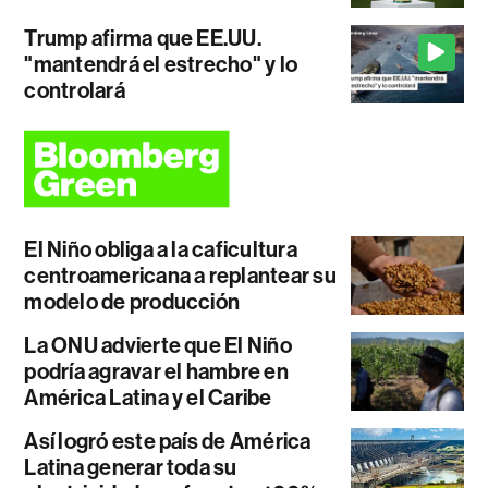
Trump afirma que EE.UU.
"mantendrá el estrecho" y lo
controlará
El Niño obliga a la caficultura
centroamericana a replantear su
modelo de producción
La ONU advierte que El Niño
podría agravar el hambre en
América Latina y el Caribe
Así logró este país de América
Latina generar toda su