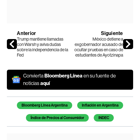
Anterior
Siguiente
Trump mantiene llamadas
México detiene a
con Warsh y aviva dudas
exgobernador acusado de
sobre la independencia de la
ocultar pruebas en caso de
Fed
estudiantes de Ayotzinapa
Convierta
Bloomberg Línea
en su fuente de
noticias
aquí
Temas de este artículo
Bloomberg Línea Argentina
Inflación en Argentina
Índice de Precios al Consumidor
INDEC