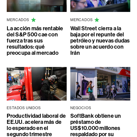
MERCADOS
MERCADOS
La acción más rentable
Wall Street cierra a la
del S&P 500 cae con
baja por el repunte del
fuerza tras sus
petróleo y nuevas dudas
resultados: qué
sobre un acuerdo con
preocupa al mercado
Irán
ESTADOS UNIDOS
NEGOCIOS
Productividad laboral de
SoftBank obtiene un
EE.UU. acelera más de
préstamo de
lo esperado en el
US$10.000 millones
segundo trimestre
respaldado por su