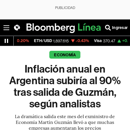
PUBLICIDAD
Ingresar
ETH/USD
-0.43%
Visa
+0.52%
MercadoLi
1,897.615
370.47
ECONOMÍA
Inflación anual en
Argentina subiría al 90%
tras salida de Guzmán,
según analistas
La dramática salida este mes del exministro de
Economía Martín Guzmán llevó a que muchas
empresas aumentaran los precios