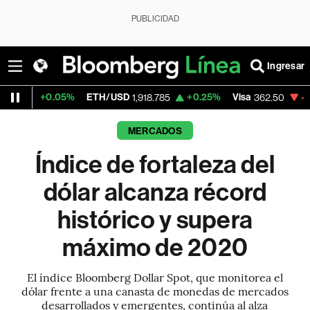
PUBLICIDAD
Ingresar
.05%
ETH/USD
+0.25%
Visa
-2.15%
Merca
1,918.785
362.50
MERCADOS
Índice de fortaleza del
dólar alcanza récord
histórico y supera
máximo de 2020
El índice Bloomberg Dollar Spot, que monitorea el
dólar frente a una canasta de monedas de mercados
desarrollados y emergentes, continúa al alza