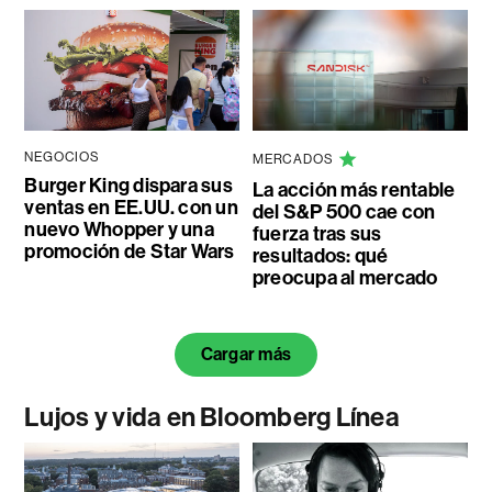
NEGOCIOS
MERCADOS
Burger King dispara sus
La acción más rentable
ventas en EE.UU. con un
del S&P 500 cae con
nuevo Whopper y una
fuerza tras sus
promoción de Star Wars
resultados: qué
preocupa al mercado
Cargar más
Lujos y vida en Bloomberg Línea