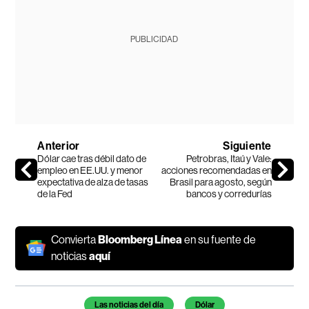
PUBLICIDAD
Anterior
Siguiente
Dólar cae tras débil dato de
Petrobras, Itaú y Vale:
empleo en EE.UU. y menor
acciones recomendadas en
expectativa de alza de tasas
Brasil para agosto, según
de la Fed
bancos y corredurías
Convierta
Bloomberg Línea
en su fuente de
noticias
aquí
Temas de este artículo
Las noticias del día
Dólar