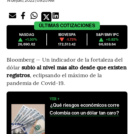
14 de julio, 2022 | 09:25 AM
ÚLTIMAS
COTIZACIONES
NASDAQ
IBOVESPA
S&P/BMV IPC
+1.30%
-1.73%
+0.82%
26,690.62
172,513.42
66,938.64
Bloomberg — Un indicador de la fortaleza del
dólar
subió al nivel más alto desde que existen
registros
, eclipsando el máximo de la
pandemia de Covid-19.
VER +
¿Qué riesgos económicos corre
Colombia con un dólar tan caro?