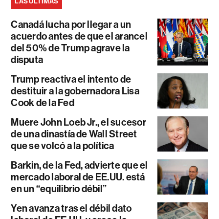
LAS ÚLTIMAS
Canadá lucha por llegar a un
acuerdo antes de que el arancel
del 50% de Trump agrave la
disputa
Trump reactiva el intento de
destituir a la gobernadora Lisa
Cook de la Fed
Muere John Loeb Jr., el sucesor
de una dinastía de Wall Street
que se volcó a la política
Barkin, de la Fed, advierte que el
mercado laboral de EE.UU. está
en un “equilibrio débil”
Yen avanza tras el débil dato