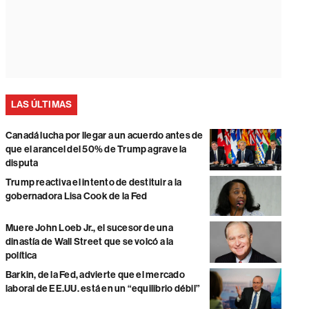
LAS ÚLTIMAS
Canadá lucha por llegar a un acuerdo antes de
que el arancel del 50% de Trump agrave la
disputa
Trump reactiva el intento de destituir a la
gobernadora Lisa Cook de la Fed
Muere John Loeb Jr., el sucesor de una
dinastía de Wall Street que se volcó a la
política
Barkin, de la Fed, advierte que el mercado
laboral de EE.UU. está en un “equilibrio débil”