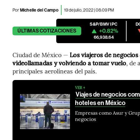
Por
Michelle del Campo
19 de julio, 2022 | 08:09 PM
S&P/BMV IPC
D
+0.82%
ÚLTIMAS
COTIZACIONES
66,938.64
Ciudad de México —
Los viajeros de negocios 
videollamadas y volviendo a tomar vuelo
, de
principales aerolíneas del país.
VER +
Viajes de negocios com
hoteles en México
Empresas como Asur y Grupo
negocios