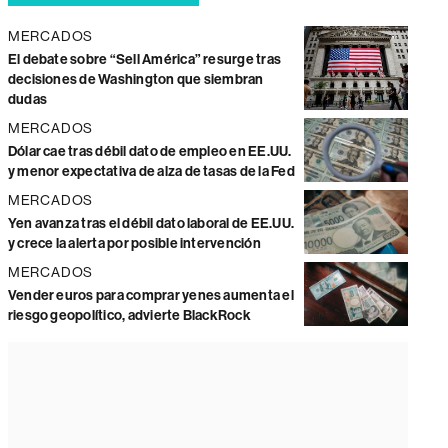
MERCADOS
El debate sobre “Sell América” resurge tras
decisiones de Washington que siembran
dudas
MERCADOS
Dólar cae tras débil dato de empleo en EE.UU.
y menor expectativa de alza de tasas de la Fed
MERCADOS
Yen avanza tras el débil dato laboral de EE.UU.
y crece la alerta por posible intervención
MERCADOS
Vender euros para comprar yenes aumenta el
riesgo geopolítico, advierte BlackRock