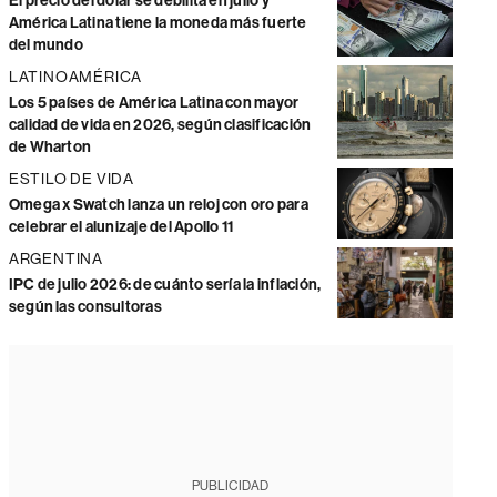
El precio del dólar se debilita en julio y
América Latina tiene la moneda más fuerte
del mundo
LATINOAMÉRICA
Los 5 países de América Latina con mayor
calidad de vida en 2026, según clasificación
de Wharton
ESTILO DE VIDA
Omega x Swatch lanza un reloj con oro para
celebrar el alunizaje del Apollo 11
ARGENTINA
IPC de julio 2026: de cuánto sería la inflación,
según las consultoras
PUBLICIDAD