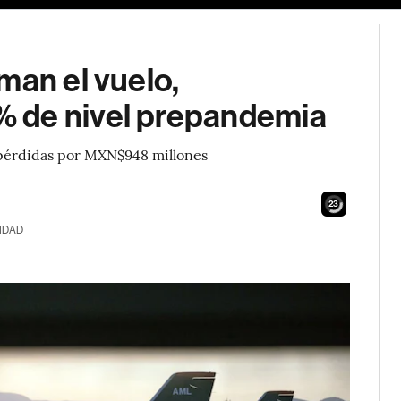
man el vuelo,
 de nivel prepandemia
 pérdidas por MXN$948 millones
22
IDAD