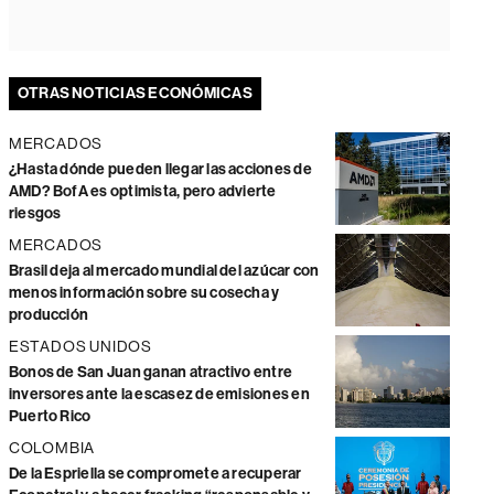
OTRAS NOTICIAS ECONÓMICAS
MERCADOS
¿Hasta dónde pueden llegar las acciones de
AMD? BofA es optimista, pero advierte
riesgos
MERCADOS
Brasil deja al mercado mundial del azúcar con
menos información sobre su cosecha y
producción
ESTADOS UNIDOS
Bonos de San Juan ganan atractivo entre
inversores ante la escasez de emisiones en
Puerto Rico
COLOMBIA
De la Espriella se compromete a recuperar