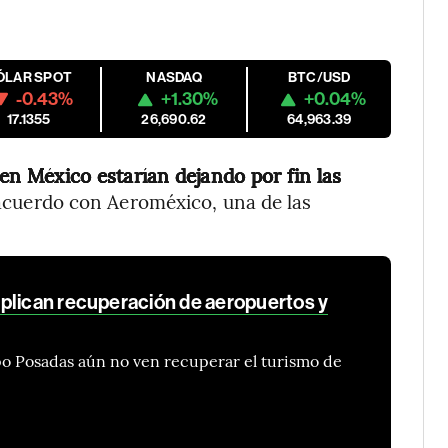
ÓLAR SPOT
NASDAQ
BTC/USD
-0.43%
+1.30%
+0.04%
17.1355
26,690.62
64,963.39
en México estarían dejando por fin las
 acuerdo con Aeroméxico, una de las
plican recuperación de aeropuertos y
 Posadas aún no ven recuperar el turismo de