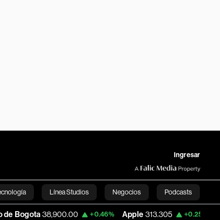
Ingresar
ecnología
Línea Studios
Negocios
Podcasts
ta
38,900.00
Apple
313.305
USD COP
+0.46%
+0.25%
English