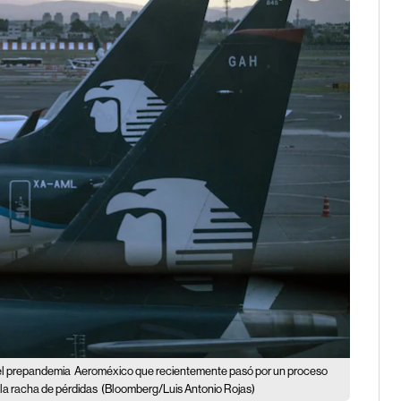
el prepandemia
Aeroméxico que recientemente pasó por un proceso
 la racha de pérdidas
(Bloomberg/Luis Antonio Rojas)