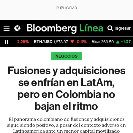
PUBLICIDAD
Ingresar
ETH/USD
-0.11%
Visa
+1.07%
MercadoLibre
1,873.37
369.59
NEGOCIOS
Fusiones y adquisiciones
se enfrían en LatAm,
pero en Colombia no
bajan el ritmo
El panorama colombiano de fusiones y adquisiciones
sigue siendo positivo, a pesar del contexto adverso en
Latinoamérica ante un menor capital movilizado