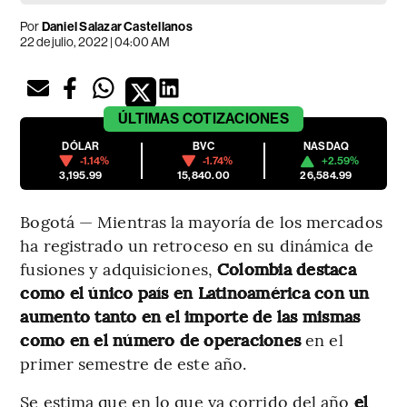
Por
Daniel Salazar Castellanos
22 de julio, 2022 | 04:00 AM
ÚLTIMAS
COTIZACIONES
DÓLAR
BVC
NASDAQ
-1.14%
-1.74%
+2.59%
3,195.99
15,840.00
26,584.99
Bogotá — Mientras la mayoría de los mercados
ha registrado un retroceso en su dinámica de
fusiones y adquisiciones,
Colombia destaca
como el único país en Latinoamérica con un
aumento tanto en el importe de las mismas
como en el número de operaciones
en el
primer semestre de este año.
Se estima que en lo que va corrido del año
el