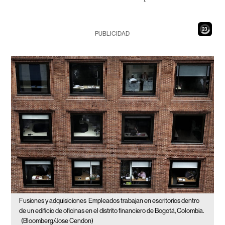
21
PUBLICIDAD
Fusiones y adquisiciones
Empleados trabajan en escritorios dentro
de un edificio de oficinas en el distrito financiero de Bogotá, Colombia.
(Bloomberg/Jose Cendon)