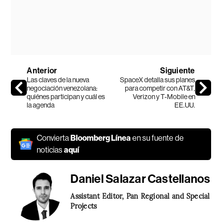
Anterior
Siguiente
Las claves de la nueva
SpaceX detalla sus planes
negociación venezolana:
para competir con AT&T,
quiénes participan y cuál es
Verizon y T-Mobile en
la agenda
EE.UU.
Convierta
Bloomberg Línea
en su fuente de
noticias
aquí
Daniel Salazar Castellanos
Assistant Editor, Pan Regional and Special
Projects