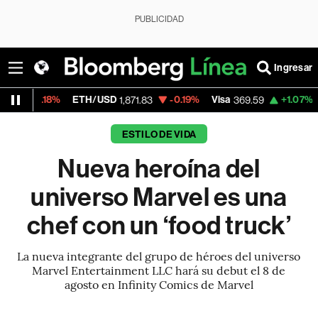
PUBLICIDAD
Ingresar
ETH/USD
-0.19%
Visa
+1.07%
MercadoLib
1,871.83
369.59
ESTILO DE VIDA
Nueva heroína del
universo Marvel es una
chef con un ‘food truck’
La nueva integrante del grupo de héroes del universo
Marvel Entertainment LLC hará su debut el 8 de
agosto en Infinity Comics de Marvel