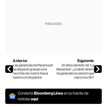
PUBLICIDAD
Anterior
Siguiente
Las ganancias de Paramount
30 años del éxito de “La
se disparan gracias a los
Macarena”: ¿Cuánto dinero
recortes de costos tras la
ha generado la canción que
fusión con Skydance
marcó los 90?
Convierta
Bloomberg Línea
en su fuente de
noticias
aquí