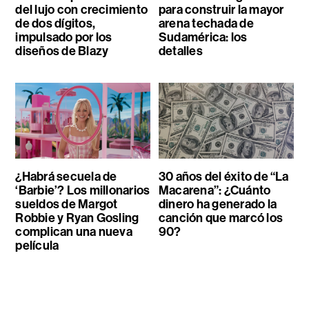
del lujo con crecimiento
para construir la mayor
de dos dígitos,
arena techada de
impulsado por los
Sudamérica: los
diseños de Blazy
detalles
¿Habrá secuela de
30 años del éxito de “La
‘Barbie’? Los millonarios
Macarena”: ¿Cuánto
sueldos de Margot
dinero ha generado la
Robbie y Ryan Gosling
canción que marcó los
complican una nueva
90?
película