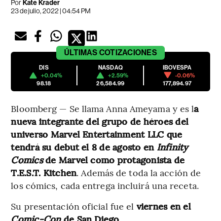
Por
Kate Krader
23 de julio, 2022 | 04:54 PM
ÚLTIMAS
COTIZACIONES
DIS
NASDAQ
IBOVESPA
+0.04%
+2.59%
-0.06%
98.18
26,584.99
177,894.97
Bloomberg — Se llama Anna Ameyama y es l
a
nueva integrante del grupo de héroes del
universo Marvel Entertainment LLC que
tendrá su debut el 8 de agosto en
Infinity
Comics
de Marvel como protagonista de
T.E.S.T. Kitchen
. Además de toda la acción de
los cómics, cada entrega incluirá una receta.
Su presentación oficial fue el
viernes en el
Comic-Con
de San Diego
.