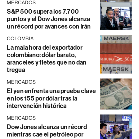
MERCADOS
S&P 500 supera los 7.700
puntos y el Dow Jones alcanza
un récord por avances con Irán
COLOMBIA
La mala hora del exportador
colombiano: dólar barato,
aranceles y fletes que no dan
tregua
MERCADOS
El yen enfrenta una prueba clave
en los 155 por dólar tras la
intervención histórica
MERCADOS
Dow Jones alcanza un récord
mientras cae el petróleo por