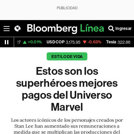
PUBLICIDAD
Ingresar
+0.01%
USD COP
-0.63%
Tesla
-1.34%
S
3,175.95
322.86
ESTILO DE VIDA
Estos son los
superhéroes mejores
pagos del Universo
Marvel
Los actores icónicos de los personajes creados por
Stan Lee han aumentado sus remuneraciones a
medida que se multiplican las producciones del