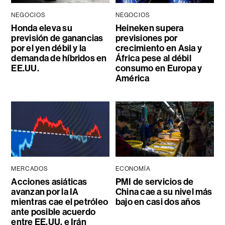
NEGOCIOS
NEGOCIOS
Honda eleva su
Heineken supera
previsión de ganancias
previsiones por
por el yen débil y la
crecimiento en Asia y
demanda de híbridos en
África pese al débil
EE.UU.
consumo en Europa y
América
MERCADOS
ECONOMÍA
Acciones asiáticas
PMI de servicios de
avanzan por la IA
China cae a su nivel más
mientras cae el petróleo
bajo en casi dos años
ante posible acuerdo
entre EE.UU. e Irán