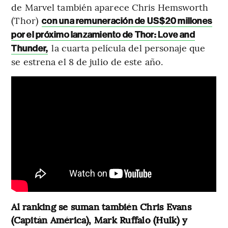
de Marvel también aparece Chris Hemsworth
(Thor)
con una remuneración de US$20 millones
por el próximo lanzamiento de Thor: Love and
la cuarta película del personaje que
Thunder,
se estrena el 8 de julio de este año.
Al ranking se suman también Chris Evans
(Capitán América), Mark Ruffalo (Hulk) y