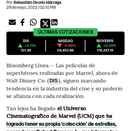
Por
Sebastián Osorio Idárraga
29 de mayo, 2022 | 02:10 PM
ÚLTIMAS
COTIZACIONES
DIS
NASDAQ
IBOVESPA
+3.71%
-0.50%
+0.25%
101.82
26,452.86
178,337.19
Bloomberg Línea — Las películas de
superhéroes realizadas por Marvel, ahora de
Walt Disney Co. (
), siguen marcando
DIS
tendencia en la industria del cine y su poderío
se afianza con cada realización.
Tan lejos ha llegado
el Universo
Cinematográfico de Marvel (UCM) que
ha
logrado tener su propia ‘colección’ de estrellas,