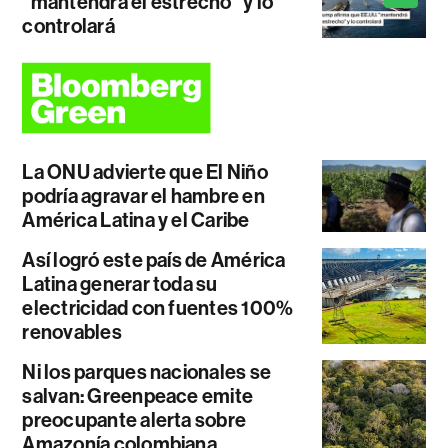
"mantendrá el estrecho" y lo
controlará
La ONU advierte que El Niño
podría agravar el hambre en
América Latina y el Caribe
Así logró este país de América
Latina generar toda su
electricidad con fuentes 100%
renovables
Ni los parques nacionales se
salvan: Greenpeace emite
preocupante alerta sobre
Amazonía colombiana