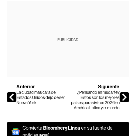
PUBLICIDAD
Anterior
Siguiente
La ciudad más cara de
¿Pensando en mudarte?
Estados Unidos dejó de ser
Estos son los mejores
Nueva York
países para vivir en 2026 en
América Latina y el mundo
Convierta
Bloomberg Línea
en su fuente de
noticias
aquí