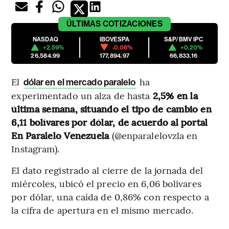
ÚLTIMAS
COTIZACIONES
NASDAQ
IBOVESPA
S&P/BMV IPC
+2.59%
-0.06%
+0.20%
26,584.99
177,894.97
66,833.16
El
ha
dólar en el mercado paralelo
experimentado un alza de hasta
2,5% en la
última semana, situando el tipo de cambio en
6,11 bolívares por dólar, de acuerdo al portal
En Paralelo Venezuela
(@enparalelovzla en
Instagram).
El dato registrado al cierre de la jornada del
miércoles, ubicó el precio en 6,06 bolívares
por dólar, una caída de 0,86% con respecto a
la cifra de apertura en el mismo mercado.