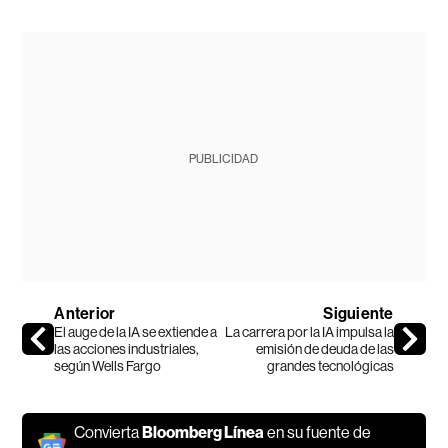
PUBLICIDAD
Anterior
Siguiente
El auge de la IA se extiende a
La carrera por la IA impulsa la
las acciones industriales,
emisión de deuda de las
según Wells Fargo
grandes tecnológicas
Convierta
Bloomberg Línea
en su fuente de