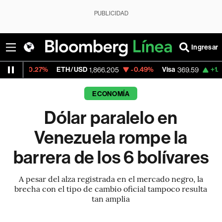
PUBLICIDAD
Ingresar
27%
ETH/USD
-0.49%
Visa
+1.07%
Merca
1,866.205
369.59
ECONOMÍA
Dólar paralelo en
Venezuela rompe la
barrera de los 6 bolívares
A pesar del alza registrada en el mercado negro, la
brecha con el tipo de cambio oficial tampoco resulta
tan amplia