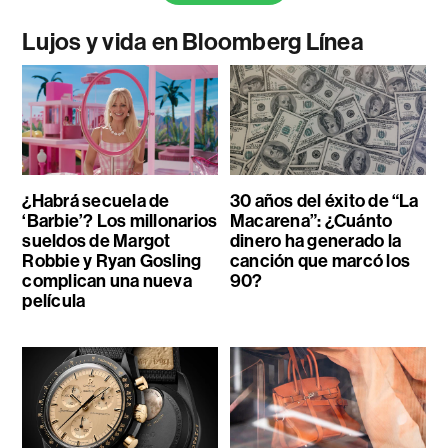
Lujos y vida en Bloomberg Línea
¿Habrá secuela de
30 años del éxito de “La
‘Barbie’? Los millonarios
Macarena”: ¿Cuánto
sueldos de Margot
dinero ha generado la
Robbie y Ryan Gosling
canción que marcó los
complican una nueva
90?
película