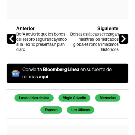
Anterior
Siguiente
BofA advierte que los bonos
Bolsas asiáticas se rezagan
del Tesoro seguirán cayendo
mientras los mercados
si la Fed no presenta un plan
globales rondan máximos
claro
históricos
Convierta
Bloomberg Línea
en su fuente de
noticias
aquí
Temas de este artículo
Las noticias del día
Virgin Galactic
Mercados
Espacio
Las Últimas