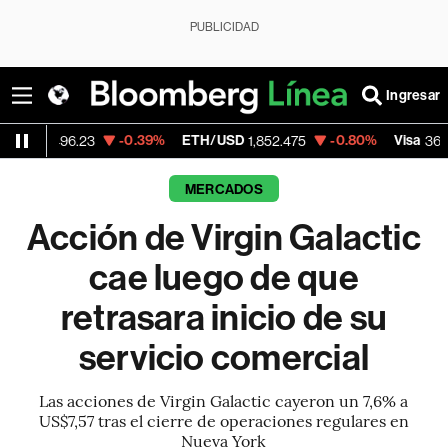
PUBLICIDAD
Ingresar
-0.39%
ETH/USD
-0.80%
Visa
-0.
96.23
1,852.475
365.67
MERCADOS
Acción de Virgin Galactic
cae luego de que
retrasara inicio de su
servicio comercial
Las acciones de Virgin Galactic cayeron un 7,6% a
US$7,57 tras el cierre de operaciones regulares en
Nueva York