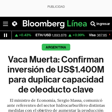
PUBLICIDAD
Ingresar
.43%
ETH/USD
+0.99%
Visa
-0.47%
Merc
1,893.878
367.85
ARGENTINA
Vaca Muerta: Confirman
inversión de US$1.400M
para duplicar capacidad
de oleoducto clave
El ministro de Economía, Sergio Massa, comunicó
ante referentes del sector hidrocarburífero distintas
medidas con el objetivo de aumentar la producción