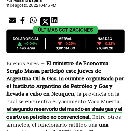
Por
Mariano Espina
11 de agosto, 2022 | 04:15 PM
ÚLTIMAS
COTIZACIONES
DÓLAR OFICIAL
MERVAL
NASDAQ
+0.04%
-0.25%
-0.32%
1,496.4799
3,181,114.00
26,499.28
Buenos Aires —
El ministro de Economía
Sergio Massa participó este jueves de
Argentina Oil & Gas, la cumbre organizada por
el Instituto Argentino de Petróleo y Gas y
llevada a cabo en Neuquén
, la provincia en la
cual se encuentra el yacimiento Vaca Muerta,
el segundo reservorio del mundo en shale gas y el
Entre otros
cuarto en petroleo no convencional.
anuncios, el funcionario ratificó una
una