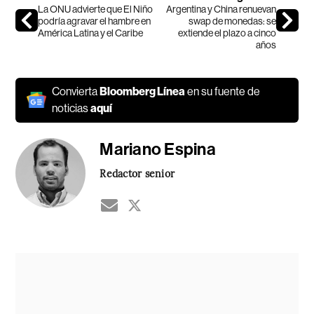
La ONU advierte que El Niño
Argentina y China renuevan
podría agravar el hambre en
swap de monedas: se
América Latina y el Caribe
extiende el plazo a cinco
años
Convierta
Bloomberg Línea
en su fuente de
noticias
aquí
Mariano Espina
Redactor senior