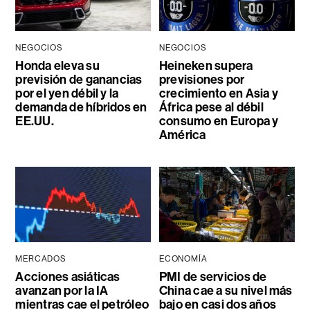
NEGOCIOS
NEGOCIOS
Honda eleva su
Heineken supera
previsión de ganancias
previsiones por
por el yen débil y la
crecimiento en Asia y
demanda de híbridos en
África pese al débil
EE.UU.
consumo en Europa y
América
MERCADOS
ECONOMÍA
Acciones asiáticas
PMI de servicios de
avanzan por la IA
China cae a su nivel más
mientras cae el petróleo
bajo en casi dos años