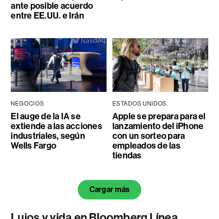
ante posible acuerdo
entre EE.UU. e Irán
NEGOCIOS
ESTADOS UNIDOS
El auge de la IA se
Apple se prepara para el
extiende a las acciones
lanzamiento del iPhone
industriales, según
con un sorteo para
Wells Fargo
empleados de las
tiendas
Cargar más
Lujos y vida en Bloomberg Línea