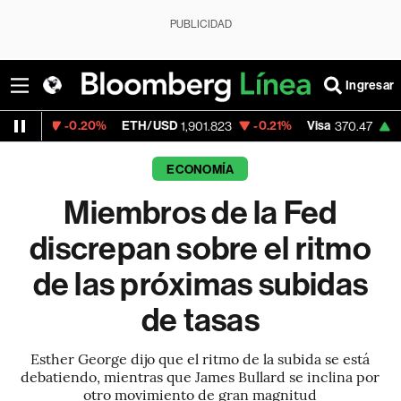
PUBLICIDAD
Ingresar
0.20%
ETH/USD
-0.21%
Visa
+0.52%
Merc
1,901.823
370.47
ECONOMÍA
Miembros de la Fed
discrepan sobre el ritmo
de las próximas subidas
de tasas
Esther George dijo que el ritmo de la subida se está
debatiendo, mientras que James Bullard se inclina por
otro movimiento de gran magnitud