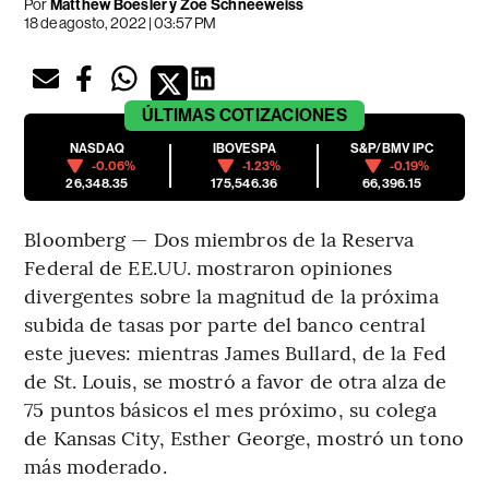
Por
Matthew Boesler y Zoe Schneeweiss
18 de agosto, 2022 | 03:57 PM
ÚLTIMAS
COTIZACIONES
NASDAQ
IBOVESPA
S&P/BMV IPC
-0.06%
-1.23%
-0.19%
26,348.35
175,546.36
66,396.15
Bloomberg — Dos miembros de la Reserva
Federal de EE.UU. mostraron opiniones
divergentes sobre la magnitud de la próxima
subida de tasas por parte del banco central
este jueves: mientras James Bullard, de la Fed
de St. Louis, se mostró a favor de otra alza de
75 puntos básicos el mes próximo, su colega
de Kansas City, Esther George, mostró un tono
más moderado.