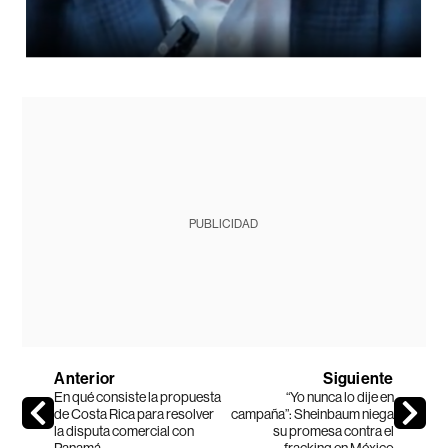
PUBLICIDAD
Anterior
Siguiente
En qué consiste la propuesta
“Yo nunca lo dije en
de Costa Rica para resolver
campaña”: Sheinbaum niega
la disputa comercial con
su promesa contra el