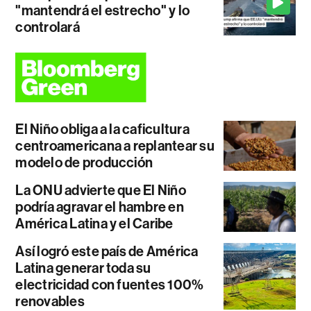
"mantendrá el estrecho" y lo
controlará
El Niño obliga a la caficultura
centroamericana a replantear su
modelo de producción
La ONU advierte que El Niño
podría agravar el hambre en
América Latina y el Caribe
Así logró este país de América
Latina generar toda su
electricidad con fuentes 100%
renovables