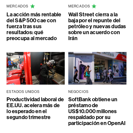
MERCADOS
MERCADOS
La acción más rentable
Wall Street cierra a la
del S&P 500 cae con
baja por el repunte del
fuerza tras sus
petróleo y nuevas dudas
resultados: qué
sobre un acuerdo con
preocupa al mercado
Irán
ESTADOS UNIDOS
NEGOCIOS
Productividad laboral de
SoftBank obtiene un
EE.UU. acelera más de
préstamo de
lo esperado en el
US$10.000 millones
segundo trimestre
respaldado por su
participación en OpenAI