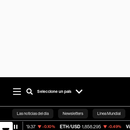
Seleccione un país
Las noticias del día
Newsletters
Línea Mundial
9.37
ETH/USD
1,858.295
Visa
365.67
-0.10%
-0.49%
Bloomberg 