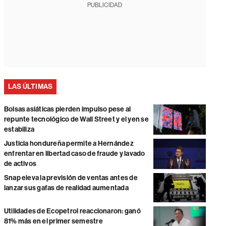
PUBLICIDAD
LAS ÚLTIMAS
Bolsas asiáticas pierden impulso pese al
repunte tecnológico de Wall Street y el yen se
estabiliza
Justicia hondureña permite a Hernández
enfrentar en libertad caso de fraude y lavado
de activos
Snap eleva la previsión de ventas antes de
lanzar sus gafas de realidad aumentada
Utilidades de Ecopetrol reaccionaron: ganó
81% más en el primer semestre