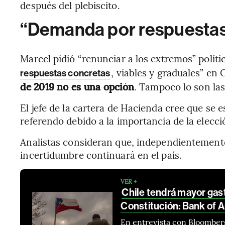
después del plebiscito.
“Demanda por respuestas
Marcel pidió “renunciar a los extremos” políti
, viables y graduales” en C
respuestas concretas
de 2019 no es una opción
. Tampoco lo son las 
El jefe de la cartera de Hacienda cree que se 
referendo debido a la importancia de la elecció
Analistas consideran que, independientemente d
incertidumbre continuará en el país.
VER +
Chile tendrá mayor gast
Constitución: Bank of 
En entrevista con Bloomber