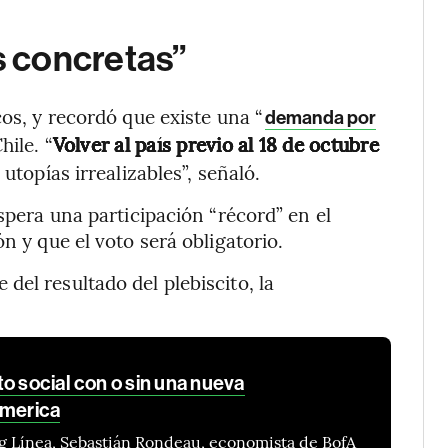
 concretas”
cos, y recordó que existe una “
demanda por
hile. “
Volver al país previo al 18 de octubre
utopías irrealizables”, señaló.
espera una participación “récord” en el
n y que el voto será obligatorio.
el resultado del plebiscito, la
o social con o sin una nueva
America
g Línea, Sebastián Rondeau, economista de BofA