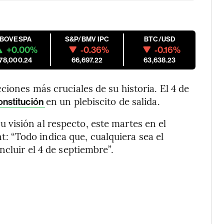
IBOVESPA
S&P/BMV IPC
BTC/USD
+0.00%
-0.36%
-0.16%
178,000.24
66,697.22
63,638.23
ciones más cruciales de su historia. El 4 de
en un plebiscito de salida.
onstitución
su visión al respecto, este martes en el
 “Todo indica que, cualquiera sea el
ncluir el 4 de septiembre”.