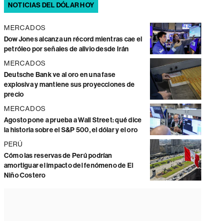
NOTICIAS DEL DÓLAR HOY
MERCADOS
Dow Jones alcanza un récord mientras cae el
petróleo por señales de alivio desde Irán
MERCADOS
Deutsche Bank ve al oro en una fase
explosiva y mantiene sus proyecciones de
precio
MERCADOS
Agosto pone a prueba a Wall Street: qué dice
la historia sobre el S&P 500, el dólar y el oro
PERÚ
Cómo las reservas de Perú podrían
amortiguar el impacto del fenómeno de El
Niño Costero