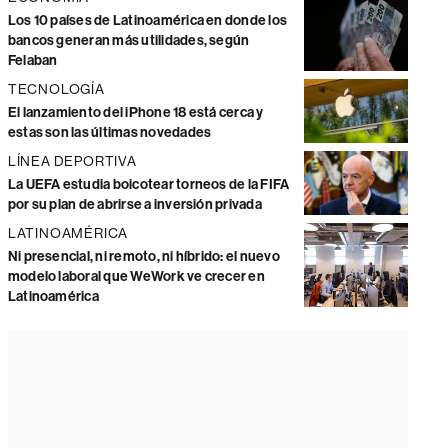
Los 10 países de Latinoamérica en donde los
bancos generan más utilidades, según
Felaban
TECNOLOGÍA
El lanzamiento del iPhone 18 está cerca y
estas son las últimas novedades
LÍNEA DEPORTIVA
La UEFA estudia boicotear torneos de la FIFA
por su plan de abrirse a inversión privada
LATINOAMÉRICA
Ni presencial, ni remoto, ni híbrido: el nuevo
modelo laboral que WeWork ve crecer en
Latinoamérica