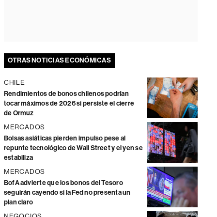
OTRAS NOTICIAS ECONÓMICAS
CHILE
Rendimientos de bonos chilenos podrían
tocar máximos de 2026 si persiste el cierre
de Ormuz
MERCADOS
Bolsas asiáticas pierden impulso pese al
repunte tecnológico de Wall Street y el yen se
estabiliza
MERCADOS
BofA advierte que los bonos del Tesoro
seguirán cayendo si la Fed no presenta un
plan claro
NEGOCIOS