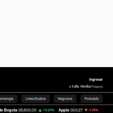
Ingresar
ecnología
Línea Studios
Negocios
Podcasts
,800.00
Apple
303.27
USD COP
3,232.96
+0.21%
-1.74%
English