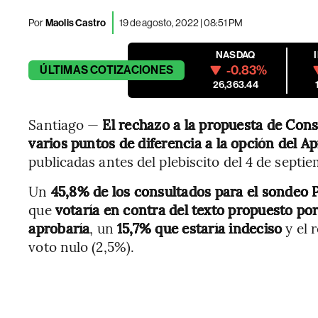
Por
Maolis Castro
19 de agosto, 2022 | 08:51 PM
NASDAQ
-0.83%
ÚLTIMAS
COTIZACIONES
26,363.44
Santiago —
El rechazo a la propuesta de Cons
varios puntos de diferencia a la opción del A
publicadas antes del plebiscito del 4 de septi
Un
45,8% de los consultados para el sondeo
que
votaría en contra del texto propuesto po
aprobaría
, un
15,7% que estaría indeciso
y el 
voto nulo (2,5%).