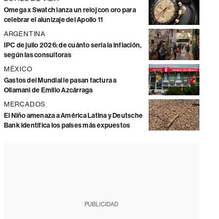
Omega x Swatch lanza un reloj con oro para
celebrar el alunizaje del Apollo 11
ARGENTINA
IPC de julio 2026: de cuánto sería la inflación,
según las consultoras
MÉXICO
Gastos del Mundial le pasan factura a
Ollamani de Emilio Azcárraga
MERCADOS
El Niño amenaza a América Latina y Deutsche
Bank identifica los países más expuestos
PUBLICIDAD