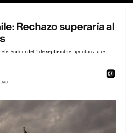
hile: Rechazo superaría al
s
l referéndum del 4 de septiembre, apuntan a que
22
IDAD