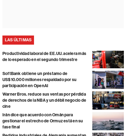
LAS ÚLTIMAS
Productividad laboral de EE.UU. acelera más
de lo esperado en el segundo trimestre
SoftBank obtiene un préstamo de
US$10.000 millones respaldado por su
participación en OpenAI
Warner Bros. reduce sus ventas por pérdida
de derechos de la NBA y un débil negocio de
cine
Irán dice que acuerdo con Omán para
gestionar el estrecho de Ormuz está en su
fase final
Pedidos industriales de Alemania aumentan