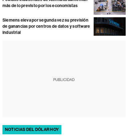
más de lo previsto por los economistas
Siemens eleva por segunda vez su previsión
de ganancias por centros de datos y software
industrial
PUBLICIDAD
NOTICIAS DEL DÓLAR HOY