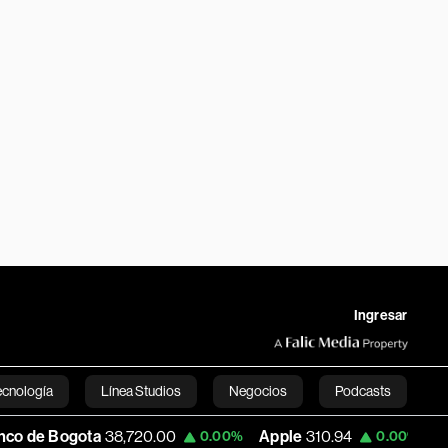
Ingresar
ecnología
Línea Studios
Negocios
Podcasts
38,720.00
Apple
310.94
USD COP
3,172.9
0.00%
0.00%
English