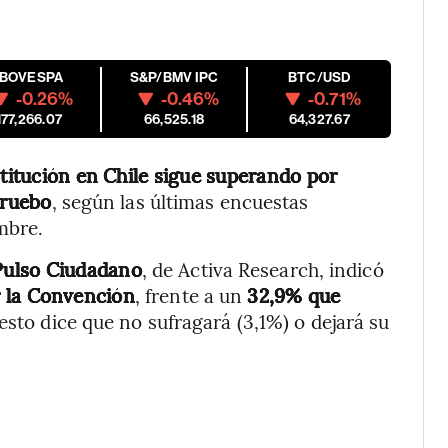
IBOVESPA
S&P/BMV IPC
BTC/USD
-0.26%
-0.46%
-0.71%
177,266.07
66,525.18
64,327.67
titución en Chile sigue superando por
pruebo
, según las últimas encuestas
embre.
 Pulso Ciudadano
, de Activa Research, indicó
r la Convención
, frente a un
32,9% que
resto dice que no sufragará (3,1%) o dejará su