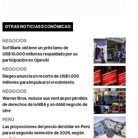
OTRAS NOTICIAS ECONÓMICAS
NEGOCIOS
SoftBank obtiene un préstamo de
US$10.000 millones respaldado por su
participación en OpenAI
NEGOCIOS
Diageo anuncia un recorte de US$1.000
millones para impulsar el crecimiento
NEGOCIOS
Warner Bros. reduce sus ventas por pérdida
de derechos de la NBA y un débil negocio de
cine
PERÚ
Las proyecciones del precio del dólar en Perú
para el segundo semestre de 2026, según