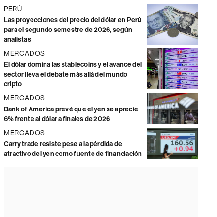
PERÚ
Las proyecciones del precio del dólar en Perú
para el segundo semestre de 2026, según
analistas
MERCADOS
El dólar domina las stablecoins y el avance del
sector lleva el debate más allá del mundo
cripto
MERCADOS
Bank of America prevé que el yen se aprecie
6% frente al dólar a finales de 2026
MERCADOS
Carry trade resiste pese a la pérdida de
atractivo del yen como fuente de financiación