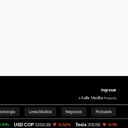
Ingresar
ecnología
Línea Studios
Negocios
Podcasts
COP
3,159.39
Tesla
319.55
Space X
114.8
-0.52%
-0.56%
English