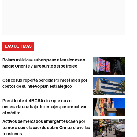
LAS ÚLTIMAS
Bolsas asiáticas suben pese a tensiones en
Medio Oriente y al repunte del petróleo
Cencosud reporta pérdidas trimestrales por
costos de su nuevo plan estratégico
Presidente del BCRA dice que no ve
necesaria una baja de encajes para reactivar
el crédito
Activos de mercados emergentes caen por
temor a que el acuerdo sobre Ormuz eleve las
tensiones