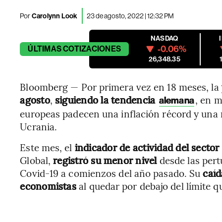
Por
Carolynn Look
23 de agosto, 2022 | 12:32 PM
NASDAQ
-0.06%
ÚLTIMAS
COTIZACIONES
26,348.35
Bloomberg — Por primera vez en 18 meses, la
agosto
,
siguiendo la tendencia
, en 
alemana
europeas padecen una inflación récord y una 
Ucrania.
Este mes, el
indicador de actividad del sector
Global,
registró su menor nivel
desde las per
Covid-19 a comienzos del año pasado. Su
caíd
economistas
al quedar por debajo del límite q