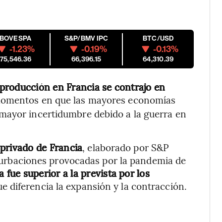
IBOVESPA
S&P/BMV IPC
BTC/USD
-1.23%
-0.19%
-0.13%
175,546.36
66,396.15
64,310.39
producción en Francia se contrajo en
momentos en que las mayores economías
mayor incertidumbre debido a la guerra en
 privado de Francia
, elaborado por S&P
turbaciones provocadas por la pandemia de
a fue superior a la prevista por los
ue diferencia la expansión y la contracción.