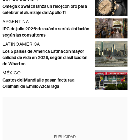
Omega x Swatch lanza un reloj con oro para
celebrar el alunizaje del Apollo 11
ARGENTINA
IPC de julio 2026: de cuánto sería la inflación,
según las consultoras
LATINOAMÉRICA
Los 5 países de América Latina con mayor
calidad de vida en 2026, según clasificación
de Wharton
MÉXICO
Gastos del Mundial le pasan factura a
Ollamani de Emilio Azcárraga
PUBLICIDAD