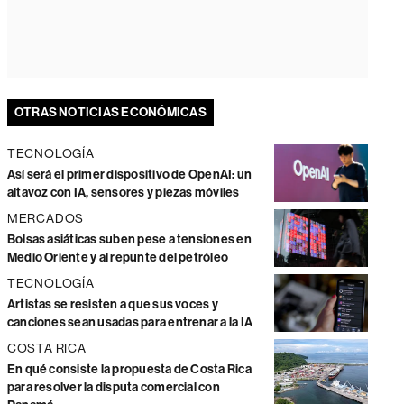
OTRAS NOTICIAS ECONÓMICAS
TECNOLOGÍA
Así será el primer dispositivo de OpenAI: un
altavoz con IA, sensores y piezas móviles
MERCADOS
Bolsas asiáticas suben pese a tensiones en
Medio Oriente y al repunte del petróleo
TECNOLOGÍA
Artistas se resisten a que sus voces y
canciones sean usadas para entrenar a la IA
COSTA RICA
En qué consiste la propuesta de Costa Rica
para resolver la disputa comercial con