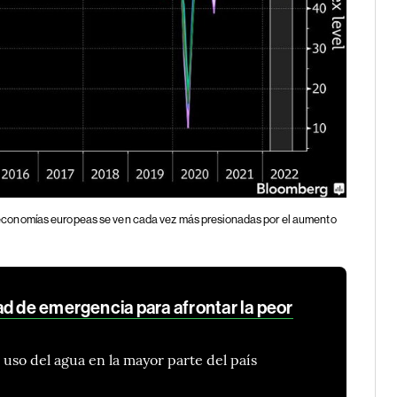
economías europeas se ven cada vez más presionadas por el aumento
d de emergencia para afrontar la peor
 uso del agua en la mayor parte del país