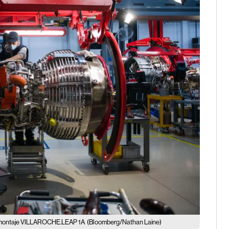
 de montaje VILLAROCHE.LEAP 1A
(Bloomberg/Nathan Laine)