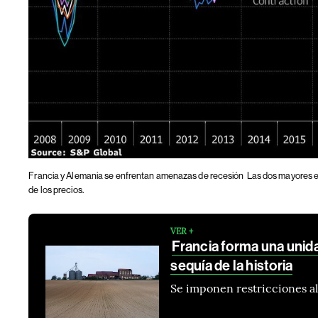
Francia y Alemania se enfrentan amenazas de recesión
Las dos mayores 
de los precios.
VER +
Francia forma una unida
sequía de la historia
Se imponen restricciones al