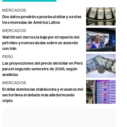
MERCADOS
Dos datos pondrán a prueba al dólar y a estas
tres monedas de América Latina
MERCADOS
Wall Street cierra a la baja por el repunte del
petróleo y nuevas dudas sobre un acuerdo
con Irán
PERÚ
Las proyecciones del precio del dólar en Perú
para el segundo semestre de 2026, según
analistas
MERCADOS
El dólar domina las stablecoins y el avance del
sector lleva el debate más allá del mundo
cripto