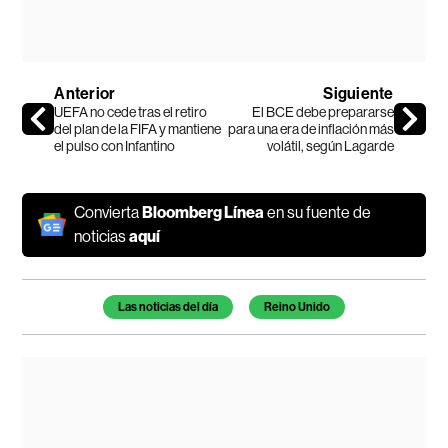
Anterior
Siguiente
UEFA no cede tras el retiro
El BCE debe prepararse
del plan de la FIFA y mantiene
para una era de inflación más
el pulso con Infantino
volátil, según Lagarde
Convierta
Bloomberg Línea
en su fuente de
noticias
aquí
Temas de este artículo
Las noticias del día
Reino Unido