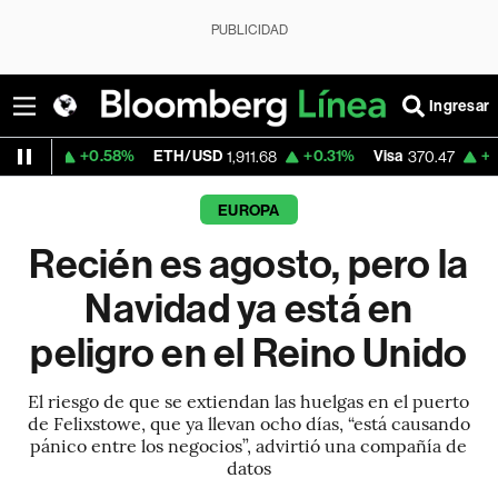
PUBLICIDAD
Ingresar
0.58%
ETH/USD
+0.31%
Visa
+0.52%
Merc
1,911.68
370.47
EUROPA
Recién es agosto, pero la
Navidad ya está en
peligro en el Reino Unido
El riesgo de que se extiendan las huelgas en el puerto
de Felixstowe, que ya llevan ocho días, “está causando
pánico entre los negocios”, advirtió una compañía de
datos