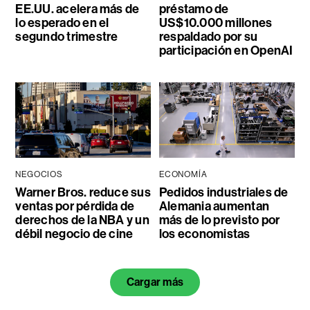
EE.UU. acelera más de
préstamo de
lo esperado en el
US$10.000 millones
segundo trimestre
respaldado por su
participación en OpenAI
NEGOCIOS
ECONOMÍA
Warner Bros. reduce sus
Pedidos industriales de
ventas por pérdida de
Alemania aumentan
derechos de la NBA y un
más de lo previsto por
débil negocio de cine
los economistas
Cargar más