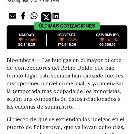
28 de agosto, 2022 | 09:11 AM
ÚLTIMAS
COTIZACIONES
NASDAQ
IBOVESPA
S&P/BMV IPC
-0.06%
-1.23%
-0.19%
26,348.35
175,546.36
66,396.15
Bloomberg — Las huelgas en el mayor puerto
de contenedores del Reino Unido que han
tenido lugar esta semana han causado fuertes
disrupciones a nivel comercial, y ya amenazan
la temporada más ocupada de los minoristas,
según una compañía de datos relacionados a
las cadenas de suministro.
El riesgo de que se extiendan las huelgas en el
puerto de Felixstowe, que ya llevan ocho días,