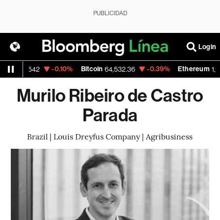
PUBLICIDAD
Login
USD
-0.10%
Bitcoin
-0.39%
Ethereum
1.1542
64,532.36
1,904
Murilo Ribeiro de Castro
Parada
Brazil | Louis Dreyfus Company | Agribusiness