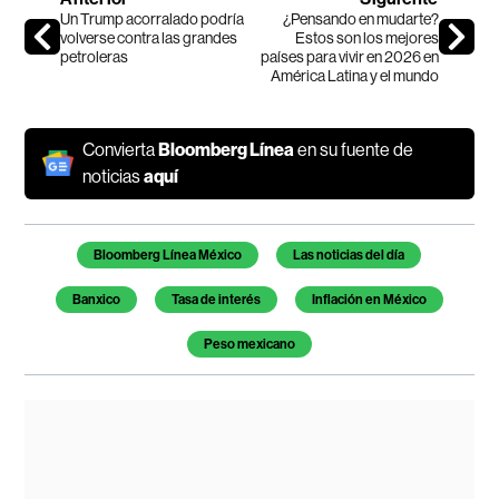
Un Trump acorralado podría
¿Pensando en mudarte?
volverse contra las grandes
Estos son los mejores
petroleras
países para vivir en 2026 en
América Latina y el mundo
Convierta
Bloomberg Línea
en su fuente de
noticias
aquí
Temas de este artículo
Bloomberg Línea México
Las noticias del día
Banxico
Tasa de interés
Inflación en México
Peso mexicano