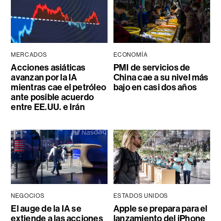
MERCADOS
ECONOMÍA
Acciones asiáticas
PMI de servicios de
avanzan por la IA
China cae a su nivel más
mientras cae el petróleo
bajo en casi dos años
ante posible acuerdo
entre EE.UU. e Irán
NEGOCIOS
ESTADOS UNIDOS
El auge de la IA se
Apple se prepara para el
extiende a las acciones
lanzamiento del iPhone