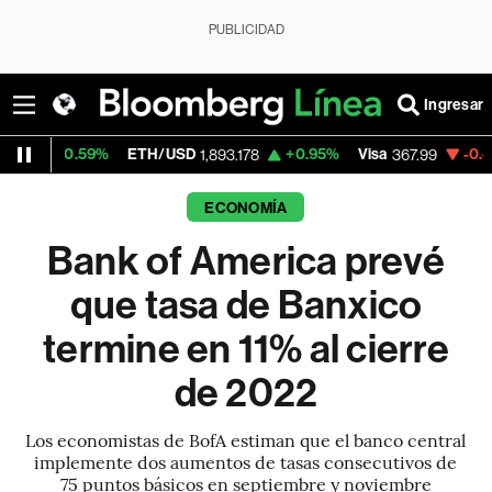
PUBLICIDAD
Ingresar
59%
ETH/USD
+0.95%
Visa
-0.43%
Merca
1,893.178
367.99
ECONOMÍA
Bank of America prevé
que tasa de Banxico
termine en 11% al cierre
de 2022
Los economistas de BofA estiman que el banco central
implemente dos aumentos de tasas consecutivos de
75 puntos básicos en septiembre y noviembre