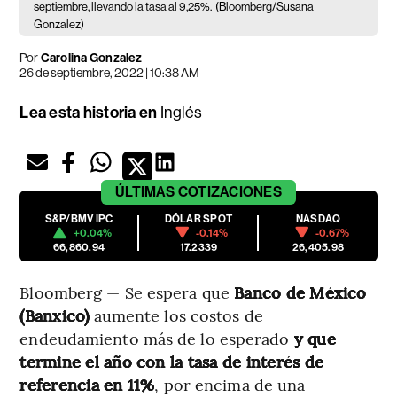
septiembre, llevando la tasa al 9,25%.
(Bloomberg/Susana
Gonzalez)
Por
Carolina Gonzalez
26 de septiembre, 2022 | 10:38 AM
Lea esta historia en
Inglés
ÚLTIMAS
COTIZACIONES
S&P/BMV IPC
DÓLAR SPOT
NASDAQ
+0.04%
-0.14%
-0.67%
66,860.94
17.2339
26,405.98
Bloomberg — Se espera que
Banco de México
(Banxico)
aumente los costos de
endeudamiento más de lo esperado
y que
termine el año con la tasa de interés de
referencia en 11%
, por encima de una