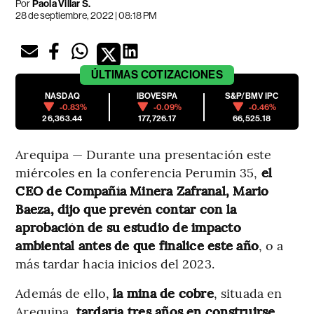
Por
Paola Villar S.
28 de septiembre, 2022 | 08:18 PM
ÚLTIMAS
COTIZACIONES
NASDAQ
IBOVESPA
S&P/BMV IPC
-0.83%
-0.09%
-0.46%
26,363.44
177,726.17
66,525.18
Arequipa — Durante una presentación este
miércoles en la conferencia Perumin 35,
el
CEO de Compañía Minera Zafranal, Mario
Baeza, dijo que prevén contar con la
aprobación de su estudio de impacto
ambiental antes de que finalice este año
, o a
más tardar hacia inicios del 2023.
Además de ello,
la mina de cobre
, situada en
Arequipa
, tardaría tres años en construirse.