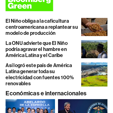
El Niño obliga a la caficultura
centroamericana a replantear su
modelo de producción
La ONU advierte que El Niño
podría agravar el hambre en
América Latina y el Caribe
Así logró este país de América
Latina generar toda su
electricidad con fuentes 100%
renovables
Económicas e internacionales