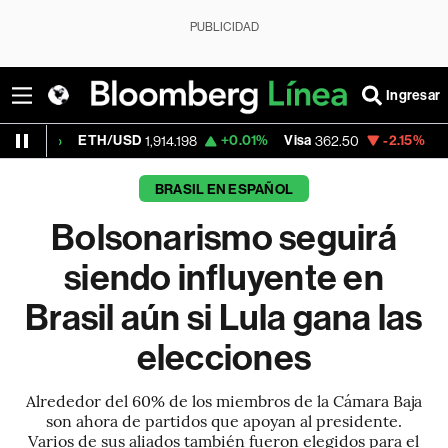
PUBLICIDAD
Ingresar
ETH/USD
+0.01%
Visa
-2.15%
MercadoLibr
1,914.198
362.50
BRASIL EN ESPAÑOL
Bolsonarismo seguirá
siendo influyente en
Brasil aún si Lula gana las
elecciones
Alrededor del 60% de los miembros de la Cámara Baja
son ahora de partidos que apoyan al presidente.
Varios de sus aliados también fueron elegidos para el