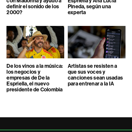
con Madonna y ayudó a
Espriella y Ana Lucía
definir el sonido de los
Pineda, según una
2000?
experta
De los vinos a la música:
Artistas se resisten a
los negocios y
que sus voces y
empresas de De la
canciones sean usadas
Espriella, el nuevo
para entrenar a la IA
presidente de Colombia