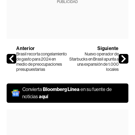
PUBLICIDAD
Anterior
Siguiente
Brasil recorta congelamiento
Nuevo operador de
de gasto para 2024 en
Starbucks en Brasil apunta a
medio de preocupaciones
una expansión de 1.000
presupuestarias
locales
Convierta
Bloomberg Línea
en su fuente de
noticias
aquí