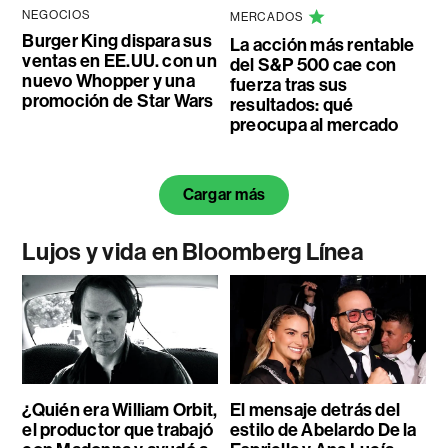
NEGOCIOS
MERCADOS
Burger King dispara sus
La acción más rentable
ventas en EE.UU. con un
del S&P 500 cae con
nuevo Whopper y una
fuerza tras sus
promoción de Star Wars
resultados: qué
preocupa al mercado
Cargar más
Lujos y vida en Bloomberg Línea
¿Quién era William Orbit,
El mensaje detrás del
el productor que trabajó
estilo de Abelardo De la