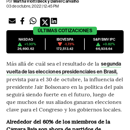
Por
Martha Viotti Beck y Daniel Carvalho
03 de octubre, 2022 | 12:45 PM
ÚLTIMAS
COTIZACIONES
NASDAQ
IBOVESPA
S&P/BMV IPC
+1.30%
-1.73%
+0.82%
26,690.62
172,513.42
66,938.64
Más allá de cuál sea el resultado de la
segunda
vuelta de las elecciones presidenciales en Brasil,
prevista para el 30 de octubre, la influencia del
presidente Jair Bolsonaro en la política del país
seguirá siendo fuerte en el futuro, luego de
que muchos de sus aliados ganaran elecciones
clave para el Congreso y los gobiernos locales.
Alrededor del 60% de los miembros de la
Cámara Baja son ahora de partidos de