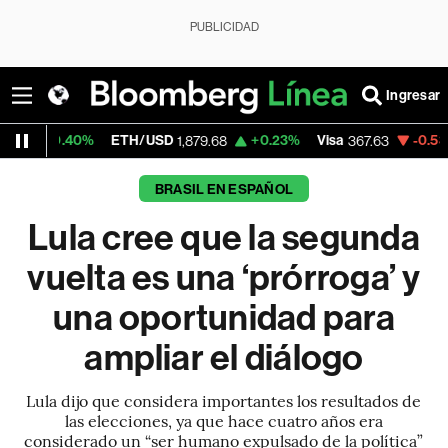
PUBLICIDAD
Ingresar
0%
ETH/USD
+0.23%
Visa
-0.53%
Mercado
1,879.68
367.63
BRASIL EN ESPAÑOL
Lula cree que la segunda
vuelta es una ‘prórroga’ y
una oportunidad para
ampliar el diálogo
Lula dijo que considera importantes los resultados de
las elecciones, ya que hace cuatro años era
considerado un “ser humano expulsado de la política”