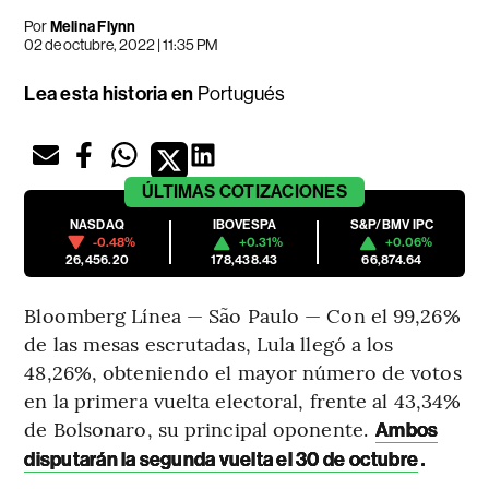
Por
Melina Flynn
02 de octubre, 2022 | 11:35 PM
Lea esta historia en
Portugués
ÚLTIMAS
COTIZACIONES
NASDAQ
IBOVESPA
S&P/BMV IPC
-0.48%
+0.31%
+0.06%
26,456.20
178,438.43
66,874.64
Bloomberg Línea — São Paulo — Con el 99,26%
de las mesas escrutadas, Lula llegó a los
48,26%, obteniendo el mayor número de votos
en la primera vuelta electoral, frente al 43,34%
de Bolsonaro, su principal oponente.
Ambos
.
disputarán la segunda vuelta el 30 de octubre