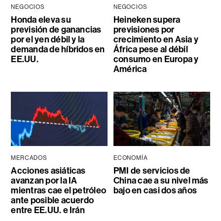
NEGOCIOS
NEGOCIOS
Honda eleva su
Heineken supera
previsión de ganancias
previsiones por
por el yen débil y la
crecimiento en Asia y
demanda de híbridos en
África pese al débil
EE.UU.
consumo en Europa y
América
MERCADOS
ECONOMÍA
Acciones asiáticas
PMI de servicios de
avanzan por la IA
China cae a su nivel más
mientras cae el petróleo
bajo en casi dos años
ante posible acuerdo
entre EE.UU. e Irán