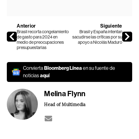
Anterior
Siguiente
Brasil recorta congelamiento
Brasil y España intentan
de gasto para 2024 en
sacudirse las críticas por su
medio de preocupaciones
apoyo a Nicolás Maduro
presupuestarias
Convierta
Bloomberg Línea
en su fuente de
noticias
aquí
Melina Flynn
Head of Multimedia