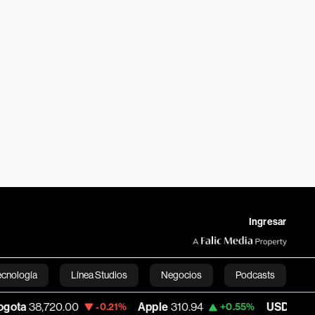
Ingresar
ecnología
Línea Studios
Negocios
Podcasts
720.00
Apple
310.94
USD COP
3,175.95
-0.21%
+0.55%
English