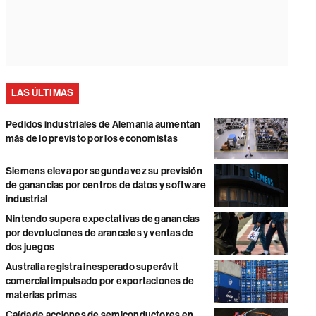
LAS ÚLTIMAS
Pedidos industriales de Alemania aumentan
más de lo previsto por los economistas
Siemens eleva por segunda vez su previsión
de ganancias por centros de datos y software
industrial
Nintendo supera expectativas de ganancias
por devoluciones de aranceles y ventas de
dos juegos
Australia registra inesperado superávit
comercial impulsado por exportaciones de
materias primas
Caída de acciones de semiconductores en