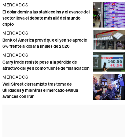
MERCADOS
El dólar domina las stablecoins y el avance del
sector lleva el debate más allá del mundo
cripto
MERCADOS
Bank of America prevé que el yen se aprecie
6% frente al dólar a finales de 2026
MERCADOS
Carry trade resiste pese a la pérdida de
atractivo del yen como fuente de financiación
MERCADOS
Wall Street cierra mixto tras toma de
utilidades y mientras el mercado evalúa
avances con Irán