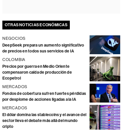
OTRAS NOTICIAS ECONÓMICAS
NEGOCIOS
DeepSeek prepara un aumento significativo
de precios en todos sus servicios de IA
COLOMBIA
Precios por guerra en Medio Oriente
compensaron caída de producción de
Ecopetrol
MERCADOS
Fondos de cobertura sufren fuertes pérdidas
por desplome de acciones ligadas a la IA
MERCADOS
El dólar domina las stablecoins y el avance del
sector lleva el debate más allá del mundo
cripto