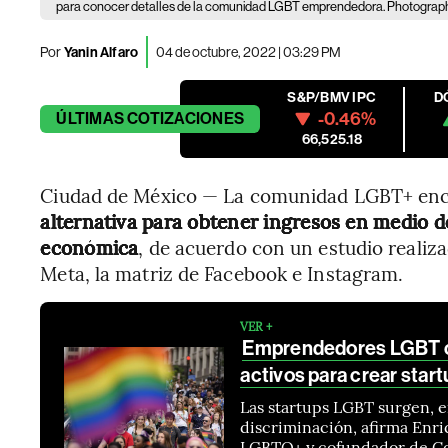
para conocer detalles de la comunidad LGBT emprendedora. Photogra
Por
Yanin Alfaro
04 de octubre, 2022 | 03:29 PM
S&P/BMV IPC
D
-0.46%
ÚLTIMAS
COTIZACIONES
66,525.18
Ciudad de México — La comunidad LGBT+ enc
alternativa para obtener ingresos en medio de
económica
, de acuerdo con un estudio realiza
Meta, la matriz de Facebook e Instagram.
VER +
Emprendedores LGBT con
activos para crear star
Las startups LGBT surgen, e
discriminación, afirma Enri
LGBTQ+ y cofundador de Co