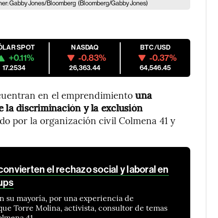
pher: Gabby Jones/Bloomberg
(Bloomberg/Gabby Jones)
ÓLAR SPOT
NASDAQ
BTC/USD
+0.11%
-0.83%
-0.37%
17.2534
26,363.44
64,546.45
uentran en el emprendimiento
una
 la discriminación y la exclusión
do por la organización civil Colmena 41 y
vierten el rechazo social y laboral en
tups
n su mayoría, por una experiencia de
que Torre Molina, activista, consultor de temas
lmena 41.