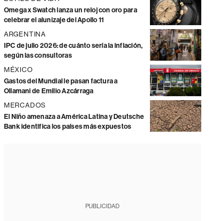
Omega x Swatch lanza un reloj con oro para
celebrar el alunizaje del Apollo 11
ARGENTINA
IPC de julio 2026: de cuánto sería la inflación,
según las consultoras
MÉXICO
Gastos del Mundial le pasan factura a
Ollamani de Emilio Azcárraga
MERCADOS
El Niño amenaza a América Latina y Deutsche
Bank identifica los países más expuestos
PUBLICIDAD