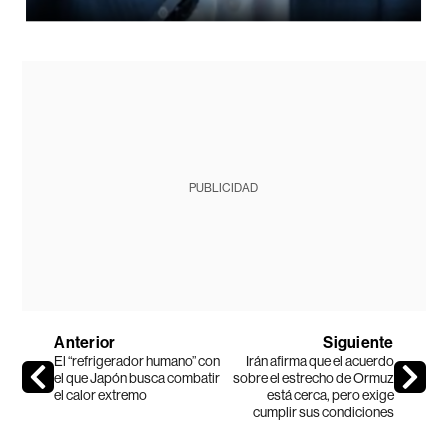
PUBLICIDAD
Anterior
Siguiente
El “refrigerador humano” con
Irán afirma que el acuerdo
el que Japón busca combatir
sobre el estrecho de Ormuz
el calor extremo
está cerca, pero exige
cumplir sus condiciones