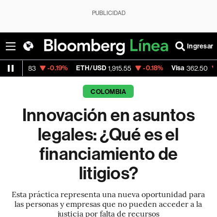
PUBLICIDAD
Ingresar
-0.19%
ETH/USD
-0.18%
Visa
-2.15%
Me
1,915.55
362.50
COLOMBIA
Innovación en asuntos
legales: ¿Qué es el
financiamiento de
litigios?
Esta práctica representa una nueva oportunidad para
las personas y empresas que no pueden acceder a la
justicia por falta de recursos