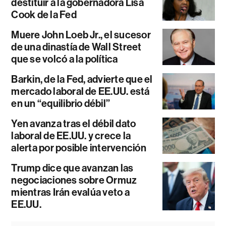
destituir a la gobernadora Lisa
Cook de la Fed
Muere John Loeb Jr., el sucesor
de una dinastía de Wall Street
que se volcó a la política
Barkin, de la Fed, advierte que el
mercado laboral de EE.UU. está
en un “equilibrio débil”
Yen avanza tras el débil dato
laboral de EE.UU. y crece la
alerta por posible intervención
Trump dice que avanzan las
negociaciones sobre Ormuz
mientras Irán evalúa veto a
EE.UU.