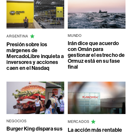
MUNDO
ARGENTINA
Irán dice que acuerdo
Presión sobre los
con Omán para
márgenes de
gestionar el estrecho de
MercadoLibre inquieta a
Ormuz está en su fase
inversores y acciones
final
caen en el Nasdaq
NEGOCIOS
MERCADOS
Burger King dispara sus
La acción más rentable