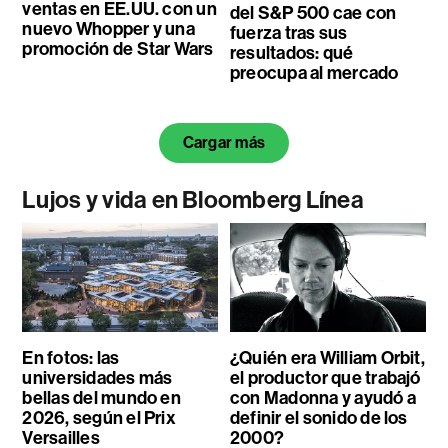
ventas en EE.UU. con un
del S&P 500 cae con
nuevo Whopper y una
fuerza tras sus
promoción de Star Wars
resultados: qué
preocupa al mercado
Cargar más
Lujos y vida en Bloomberg Línea
En fotos: las
¿Quién era William Orbit,
universidades más
el productor que trabajó
bellas del mundo en
con Madonna y ayudó a
2026, según el Prix
definir el sonido de los
Versailles
2000?