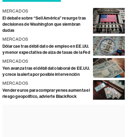
MERCADOS
El debate sobre “Sell América” resurge tras
decisiones de Washington que siembran
dudas
MERCADOS
Dólar cae tras débil dato de empleo en EE.UU.
y menor expectativa de alza de tasas de la Fed
MERCADOS
Yen avanza tras el débil dato laboral de EE.UU.
y crece la alerta por posible intervención
MERCADOS
Vender euros para comprar yenes aumenta el
riesgo geopolítico, advierte BlackRock