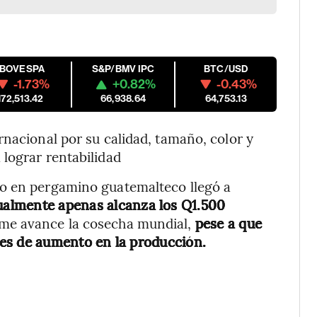
IBOVESPA
S&P/BMV IPC
BTC/USD
-1.73%
+0.82%
-0.43%
172,513.42
66,938.64
64,753.13
rnacional por su calidad, tamaño, color y
lograr rentabilidad
mo en pergamino guatemalteco llegó a
ualmente apenas alcanza los Q1.500
rme avance la cosecha mundial,
pese a que
es de aumento en la producción.