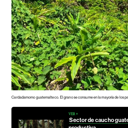
Cardadamomo guatemalteco.
El grano se consume en la mayoría de los pa
VER +
Sector de caucho guate
productiva