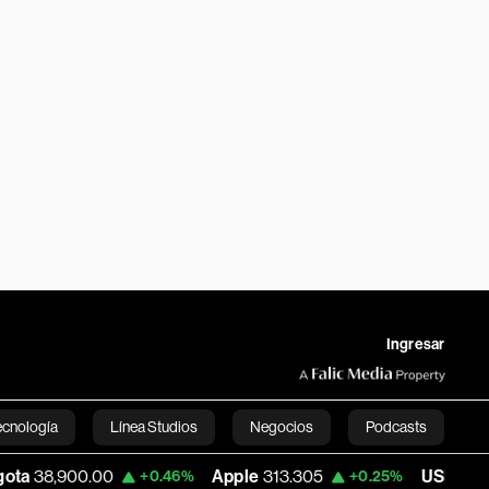
Ingresar
ecnología
Línea Studios
Negocios
Podcasts
0.00
Apple
313.305
USD COP
3,159.60
+0.46%
+0.25%
English