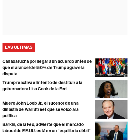
LAS ÚLTIMAS
Canadá lucha por llegar a un acuerdo antes de
que el arancel del 50% de Trump agrave la
disputa
Trump reactiva el intento de destituir a la
gobernadora Lisa Cook de la Fed
Muere John Loeb Jr., el sucesor de una
dinastía de Wall Street que se volcó a la
política
Barkin, de la Fed, advierte que el mercado
laboral de EE.UU. está en un “equilibrio débil”