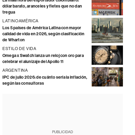
La mala hora del exportador colombiano:
dólar barato, aranceles y fletes que no dan
tregua
LATINOAMÉRICA
Los 5 países de América Latina con mayor
calidad de vida en 2026, según clasificación
de Wharton
ESTILO DE VIDA
Omega x Swatch lanza un reloj con oro para
celebrar el alunizaje del Apollo 11
ARGENTINA
IPC de julio 2026: de cuánto sería la inflación,
según las consultoras
PUBLICIDAD