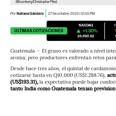
(Bloomberg/Christopher Pike)
Por
Natiana Gándara
27 de octubre, 2022 | 12:00 PM
NASDAQ
+1.30%
ÚLTIMAS
COTIZACIONES
26,690.62
Guatemala — El grano es valorado a nivel inte
aroma; pero productores enfrentan retos para 
Desde hace tres años, el quintal de cardamo
cotizarse hasta en Q10.000 (US$1.288.76),
act
(US$193.31),
la expectativa puede bajar confo
tanto India como Guatemala tenían prevision