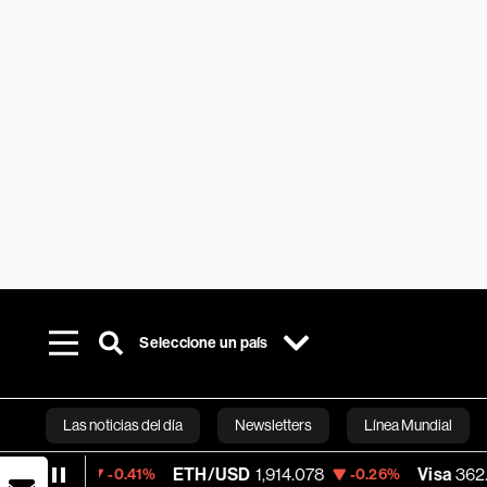
Seleccione un país
Las noticias del día
Newsletters
Línea Mundial
ETH/USD
1,914.078
Visa
362.50
-0.41%
-0.26%
-2.1
Bloomberg 