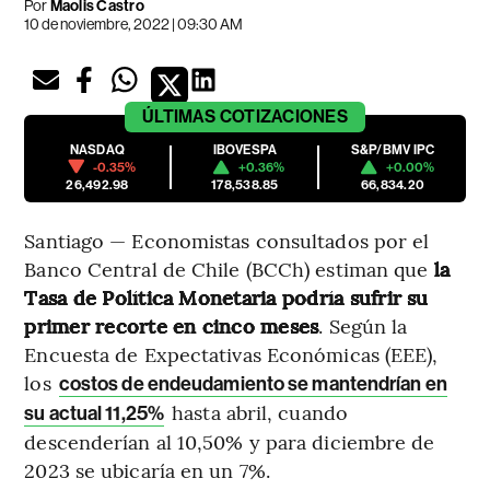
Por
Maolis Castro
10 de noviembre, 2022 | 09:30 AM
ÚLTIMAS
COTIZACIONES
NASDAQ
IBOVESPA
S&P/BMV IPC
-0.35%
+0.36%
+0.00%
26,492.98
178,538.85
66,834.20
Santiago — Economistas consultados por el
Banco Central de Chile (BCCh) estiman que
la
Tasa de Política Monetaria podría sufrir su
primer recorte en cinco meses
. Según la
Encuesta de Expectativas Económicas (EEE),
los
costos de endeudamiento se mantendrían en
hasta abril, cuando
su actual 11,25%
descenderían al 10,50% y para diciembre de
2023 se ubicaría en un 7%.