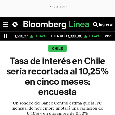
PUBLICIDAD
Ingresar
+0.47%
ETH/USD
+0.74%
Visa
-0
98.07
1,889.318
367.67
CHILE
Tasa de interés en Chile
sería recortada al 10,25%
en cinco meses:
encuesta
Un sondeo del Banco Central estima que la IPC
mensual de noviembre anotará una variación de
0,40% y en diciembre de 0,50%