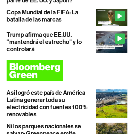
parte de EE. UU. y Japón?
Copa Mundial de la FIFA: La
batalla de las marcas
Trump afirma que EE.UU.
"mantendrá el estrecho" y lo
controlará
Así logró este país de América
Latina generar toda su
electricidad con fuentes 100%
renovables
Ni los parques nacionales se
salvan: Greenpeace emite