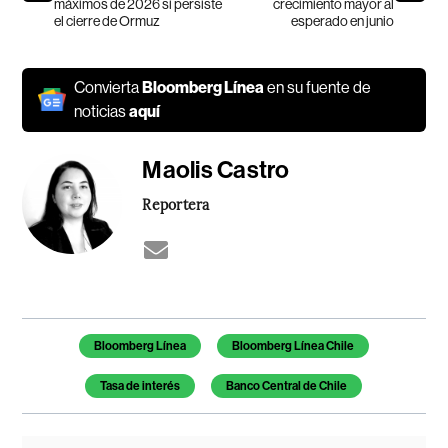
máximos de 2026 si persiste
crecimiento mayor al
el cierre de Ormuz
esperado en junio
Convierta
Bloomberg Línea
en su fuente de
noticias
aquí
Maolis Castro
Reportera
Temas de este artículo
Bloomberg Línea
Bloomberg Línea Chile
Tasa de interés
Banco Central de Chile