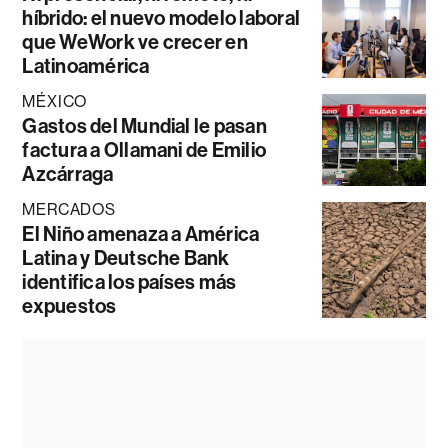
híbrido: el nuevo modelo laboral
que WeWork ve crecer en
Latinoamérica
MÉXICO
Gastos del Mundial le pasan
factura a Ollamani de Emilio
Azcárraga
MERCADOS
El Niño amenaza a América
Latina y Deutsche Bank
identifica los países más
expuestos