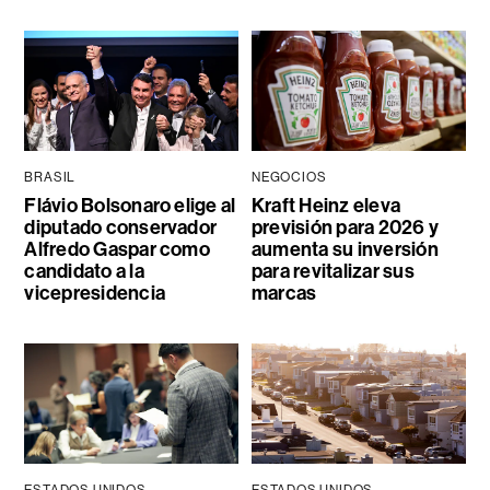
BRASIL
NEGOCIOS
Flávio Bolsonaro elige al
Kraft Heinz eleva
diputado conservador
previsión para 2026 y
Alfredo Gaspar como
aumenta su inversión
candidato a la
para revitalizar sus
vicepresidencia
marcas
ESTADOS UNIDOS
ESTADOS UNIDOS