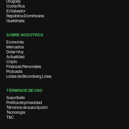
Uruguay
Costa Rica
El Salvador
República Dominicana
Guatemala
SOBRE NOSOTROS
Economía
Mercados
Dólar Hoy
Actualidad
Cripto
Finanzas Personales
Podcasts
Listas de Bloomberg Línea
TÉRMINOS DE USO
Suscríbete
Política de privacidad
Términos de suscripción
Tecnología
T&C