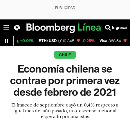
PUBLICIDAD
Ingresar
0.01%
ETH/USD
-0.28%
Visa
-0.28%
Mer
1,910.345
368.54
CHILE
Economía chilena se
contrae por primera vez
desde febrero de 2021
El Imacec de septiembre cayó un 0,4% respecto a
igual mes del año pasado, un descenso menor al
esperado por analistas