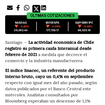
ÚLTIMAS
COTIZACIONES
NASDAQ
IBOVESPA
S&P/BMV IPC
-0.83%
-0.09%
-0.46%
26,363.44
177,726.17
66,525.18
Santiago —
La actividad económica de Chile
registró su primera caída interanual desde
febrero de 2021
a medida que decrece el
comercio y la industria manufacturera.
El índice Imacec, un referente del producto
interno bruto, cayó un 0,4% en septiembre
respecto con igual mes del año pasado, según
datos publicados por el Banco Central este
miércoles. Analistas consultados por
Bloomberg esperaban un descenso de 1,1%