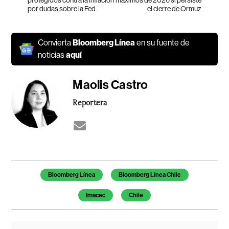
por dudas sobre la Fed
el cierre de Ormuz
Convierta
Bloomberg Línea
en su fuente de
noticias
aquí
Maolis Castro
Reportera
Temas de este artículo
Bloomberg Línea
Bloomberg Línea Chile
Imacec
Chile