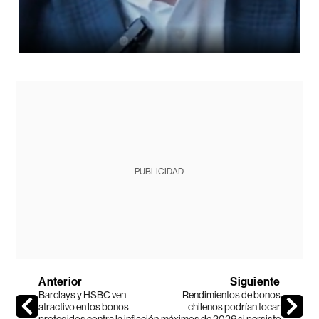
PUBLICIDAD
Anterior
Siguiente
Barclays y HSBC ven
Rendimientos de bonos
atractivo en los bonos
chilenos podrían tocar
protegidos contra la inflación
máximos de 2026 si persiste