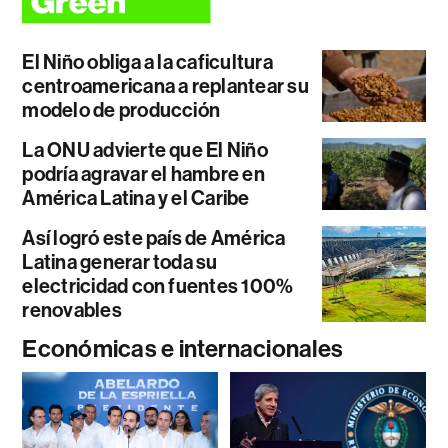
El Niño obliga a la caficultura
centroamericana a replantear su
modelo de producción
La ONU advierte que El Niño
podría agravar el hambre en
América Latina y el Caribe
Así logró este país de América
Latina generar toda su
electricidad con fuentes 100%
renovables
Económicas e internacionales